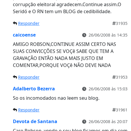
corrupção eleitoral agradecem.Continue assim.O
Seridó e O RN tem um BLOG de cedibilidade.
Responder
31935
caicoense
26/06/2008 às 14:35
AMIGO ROBSON,CONTINUE ASSIM CERTO NAS
SUAS CONVICÇÕES SE VOÇê SABE QUE TEM A
GRAVAÇÃO ENTÃO NADA MAIS JUSTO EM
COMENTAR,PORQUE VOÇê NÃO DEVE NADA
Responder
31953
Adalberto Bezerra
26/06/2008 às 15:03
So os incomodados nao leem seu blog.
Responder
31961
Devota de Santana
26/06/2008 às 20:07
Caro Robson, vendo o seu blog ficamos em dia com