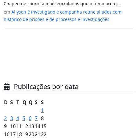
Chapeu de couro ta mais enrrolados que o fumo preto,...
em
Allyson é investigado e campanha reúne aliados com
histórico de prisões e de processos e investigações
Publicações por data
D
S
T
Q
Q
S
S
1
2
3
4
5
6
7
8
9
10
11
12
13
14
15
16
17
18
19
20
21
22