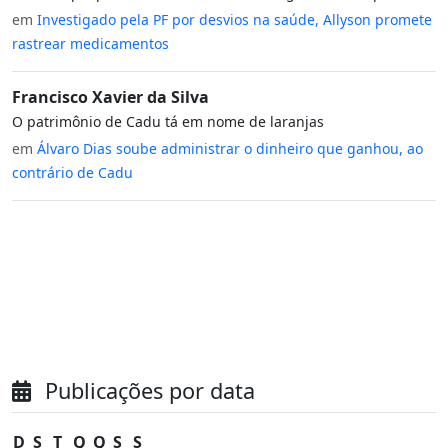
em
Investigado pela PF por desvios na saúde, Allyson promete
rastrear medicamentos
Francisco Xavier da Silva
O patrimônio de Cadu tá em nome de laranjas
em
Álvaro Dias soube administrar o dinheiro que ganhou, ao
contrário de Cadu
Publicações por data
D
S
T
Q
Q
S
S