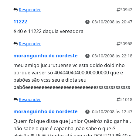
Responder
50942
11222
03/10/2008 às 20:47
é 40 e 11222 daguia vereadora
Responder
50968
moranguinho do nordeste
03/10/2008 às 22:18
meu amigo jucurutuense vc esta doido doidinho
porque vai ser só 40404040400000000000 que é
babões são vcss seu e diota seu
babõeeeeeeeeeeeeeeeeeeeeeeeeeessssssssssssss
Responder
51018
moranguinho do nordeste
04/10/2008 às 12:47
Quem foi que disse que Junior Queiróz não ganha ,
não sabe o que é capanha ,não sabe o que é
eleição!!!! Uiiiiiiii tenho até pena do DOUTOR!!!É 40 e