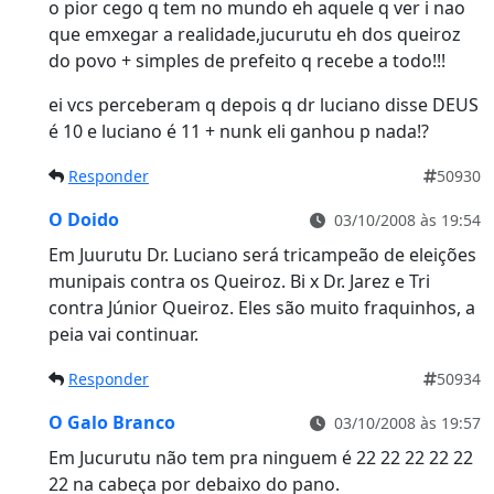
o pior cego q tem no mundo eh aquele q ver i nao
que emxegar a realidade,jucurutu eh dos queiroz
do povo + simples de prefeito q recebe a todo!!!
ei vcs perceberam q depois q dr luciano disse DEUS
é 10 e luciano é 11 + nunk eli ganhou p nada!?
Responder
50930
O Doido
03/10/2008 às 19:54
Em Juurutu Dr. Luciano será tricampeão de eleições
munipais contra os Queiroz. Bi x Dr. Jarez e Tri
contra Júnior Queiroz. Eles são muito fraquinhos, a
peia vai continuar.
Responder
50934
O Galo Branco
03/10/2008 às 19:57
Em Jucurutu não tem pra ninguem é 22 22 22 22 22
22 na cabeça por debaixo do pano.