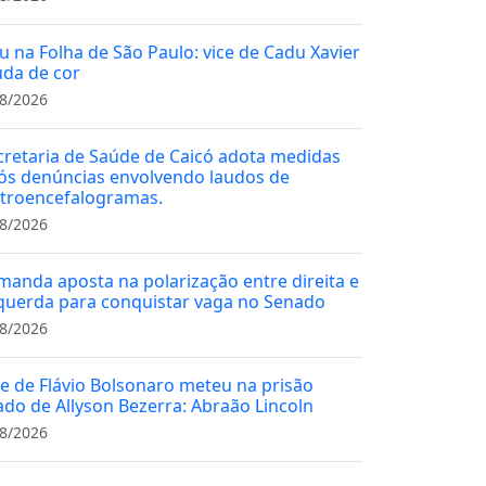
u na Folha de São Paulo: vice de Cadu Xavier
da de cor
8/2026
cretaria de Saúde de Caicó adota medidas
ós denúncias envolvendo laudos de
etroencefalogramas.
8/2026
manda aposta na polarização entre direita e
querda para conquistar vaga no Senado
8/2026
ce de Flávio Bolsonaro meteu na prisão
iado de Allyson Bezerra: Abraão Lincoln
8/2026