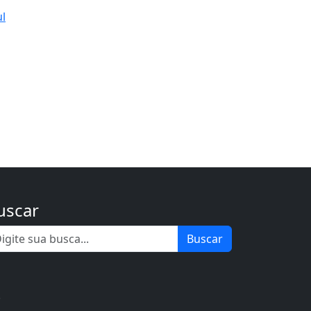
ul
uscar
Buscar
.