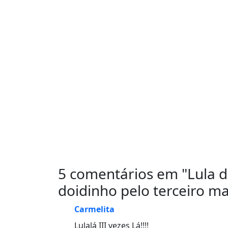
5 comentários em "
Lula d
doidinho pelo terceiro m
Carmelita
Lulalá III vezes Lá!!!!