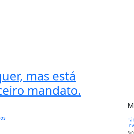
quer, mas está
ceiro mandato.
M
ios
Fá
in
5/0