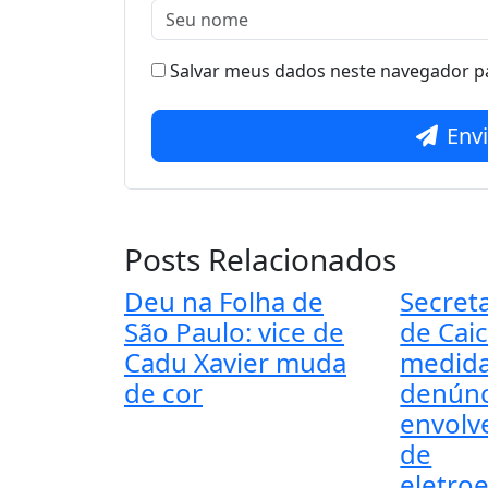
Salvar meus dados neste navegador pa
Env
Posts Relacionados
Deu na Folha de
Secret
São Paulo: vice de
de Cai
Cadu Xavier muda
medida
de cor
denúnc
envolv
de
eletro