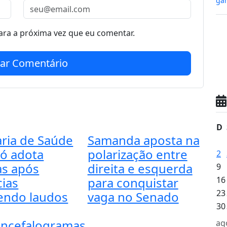
gan
ra a próxima vez que eu comentar.
iar Comentário
D
aria de Saúde
Samanda aposta na
có adota
polarização entre
2
s após
direita e esquerda
9
ias
para conquistar
16
23
endo laudos
vaga no Senado
30
encefalogramas.
ag