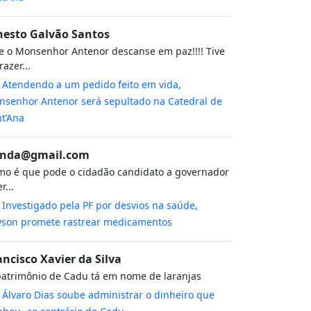
nesto Galvão Santos
 o Monsenhor Antenor descanse em paz!!!! Tive
razer...
m
Atendendo a um pedido feito em vida,
senhor Antenor será sepultado na Catedral de
t’Ana
nda@gmail.com
o é que pode o cidadão candidato a governador
r...
m
Investigado pela PF por desvios na saúde,
yson promete rastrear medicamentos
ancisco Xavier da Silva
atrimônio de Cadu tá em nome de laranjas
m
Álvaro Dias soube administrar o dinheiro que