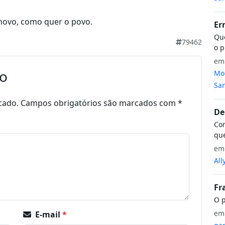
 novo, como quer o povo.
Er
Que
79462
o p
e
io
Mon
San
cado.
Campos obrigatórios são marcados com
*
De
Com
que
e
All
Fr
O p
e
E-mail
*