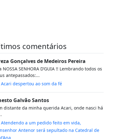
ltimos comentários
reza Gonçalves de Medeiros Pereira
va NOSSA SENHORA D’GUIA !! Lembrando todos os
s antepassados:...
m
Acari despertou ao som da fé
nesto Galvão Santos
 distante da minha querida Acari, onde nasci há
..
m
Atendendo a um pedido feito em vida,
senhor Antenor será sepultado na Catedral de
t’Ana