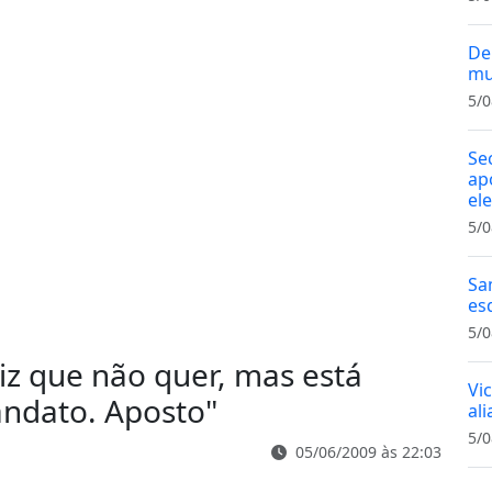
De
mu
5/0
Se
ap
el
5/0
Sa
es
5/0
iz que não quer, mas está
Vi
andato. Aposto
"
al
5/0
05/06/2009 às 22:03