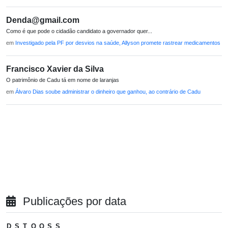
Denda@gmail.com
Como é que pode o cidadão candidato a governador quer...
em
Investigado pela PF por desvios na saúde, Allyson promete rastrear medicamentos
Francisco Xavier da Silva
O patrimônio de Cadu tá em nome de laranjas
em
Álvaro Dias soube administrar o dinheiro que ganhou, ao contrário de Cadu
Publicações por data
D
S
T
Q
Q
S
S