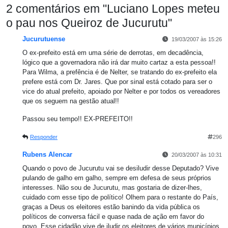
2 comentários em "
Luciano Lopes meteu
o pau nos Queiroz de Jucurutu
"
Jucurutuense
19/03/2007 às 15:26
O ex-prefeito está em uma série de derrotas, em decadência,
lógico que a governadora não irá dar muito cartaz a esta pessoa!!
Para Wilma, a prefência é de Nelter, se tratando do ex-prefeito ela
prefere está com Dr. Jares. Que por sinal está cotado para ser o
vice do atual prefeito, apoiado por Nelter e por todos os vereadores
que os seguem na gestão atual!!
Passou seu tempo!! EX-PREFEITO!!
Responder
296
Rubens Alencar
20/03/2007 às 10:31
Quando o povo de Jucurutu vai se desiludir desse Deputado? Vive
pulando de galho em galho, sempre em defesa de seus próprios
interesses. Não sou de Jucurutu, mas gostaria de dizer-lhes,
cuidado com esse tipo de político! Olhem para o restante do País,
graças a Deus os eleitores estão banindo da vida pública os
políticos de conversa fácil e quase nada de ação em favor do
povo. Esse cidadão vive de iludir os eleitores de vários municípios