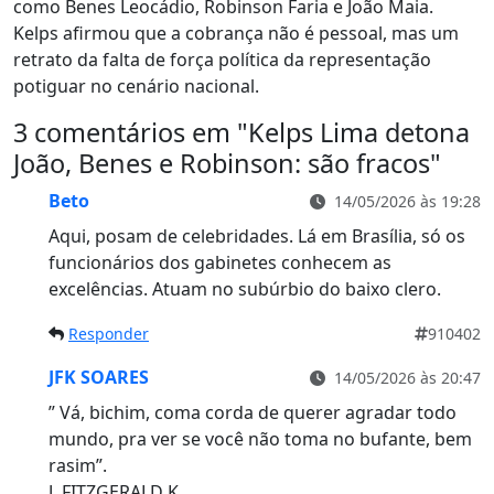
como Benes Leocádio, Robinson Faria e João Maia.
Kelps afirmou que a cobrança não é pessoal, mas um
retrato da falta de força política da representação
potiguar no cenário nacional.
3 comentários em "
Kelps Lima detona
João, Benes e Robinson: são fracos
"
Beto
14/05/2026 às 19:28
Aqui, posam de celebridades. Lá em Brasília, só os
funcionários dos gabinetes conhecem as
excelências. Atuam no subúrbio do baixo clero.
Responder
910402
JFK SOARES
14/05/2026 às 20:47
” Vá, bichim, coma corda de querer agradar todo
mundo, pra ver se você não toma no bufante, bem
rasim”.
J. FITZGERALD K.