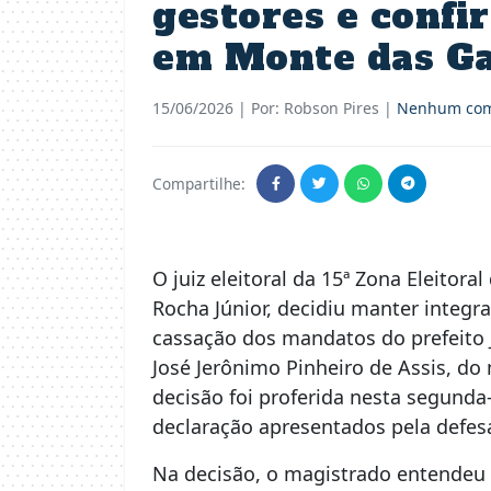
gestores e confi
em Monte das Ga
15/06/2026
| Por: Robson Pires |
Nenhum com
Compartilhe:
O juiz eleitoral da 15ª Zona Eleitora
Rocha Júnior, decidiu manter integ
cassação dos mandatos do prefeito J
José Jerônimo Pinheiro de Assis, do
decisão foi proferida nesta segunda-
declaração apresentados pela defes
Na decisão, o magistrado entendeu