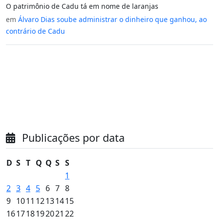
O patrimônio de Cadu tá em nome de laranjas
em
Álvaro Dias soube administrar o dinheiro que ganhou, ao
contrário de Cadu
Publicações por data
D
S
T
Q
Q
S
S
1
2
3
4
5
6
7
8
9
10
11
12
13
14
15
16
17
18
19
20
21
22