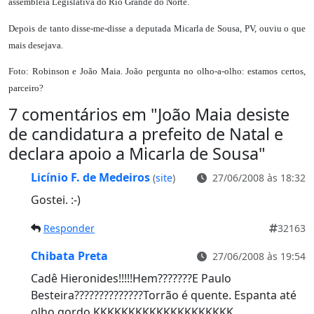
assembléia Legislativa do Rio Grande do Norte.
Depois de tanto disse-me-disse a deputada Micarla de Sousa, PV, ouviu o que
mais desejava.
Foto: Robinson e João Maia. João pergunta no olho-a-olho: estamos certos,
parceiro?
7 comentários em "
João Maia desiste
de candidatura a prefeito de Natal e
declara apoio a Micarla de Sousa
"
Licínio F. de Medeiros
(
site
)
27/06/2008 às 18:32
Gostei. :-)
Responder
32163
Chibata Preta
27/06/2008 às 19:54
Cadê Hieronides!!!!!Hem???????E Paulo
Besteira??????????????Torrão é quente. Espanta até
olho gordo.KKKKKKKKKKKKKKKKKKKK