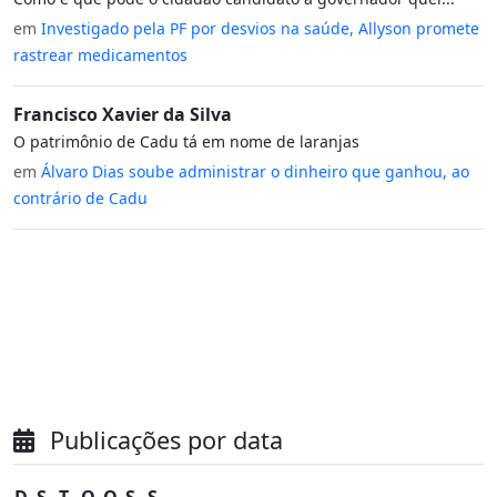
em
Investigado pela PF por desvios na saúde, Allyson promete
rastrear medicamentos
Francisco Xavier da Silva
O patrimônio de Cadu tá em nome de laranjas
em
Álvaro Dias soube administrar o dinheiro que ganhou, ao
contrário de Cadu
Publicações por data
D
S
T
Q
Q
S
S