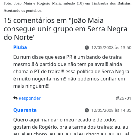
Foto: João Maia e Rogério Mariz sábado (10) em Timbaúba dos Batistas.
Acertando os ponteiros.
15 comentários em "
João Maia
consegue unir grupo em Serra Negra
do Norte
"
Piuba
12/05/2008 às 13:50
Eu num disse que esse PR é um bando de traira
mesmo!!! ô partido que não tem palavra!!! ainda
chama o PT de traira!!! essa política de Serra Negra
é muito nogenta msm!! não podemos confiar em
mais ninguém!!!
Responder
26701
Quarenta
12/05/2008 às 14:35
Quero aqui mandar o meu recado e de todos
gostam de Rogério, pra a tarma dos traíras: au, au,
au, ai eu choro, au, au, au, ai eu choro,au, au, au, ai