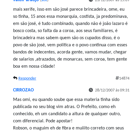
(
site
)
23/12/2007 às 15:09
mais xerife, isso em são josé parece brincadeira, ome, eu
so tinha, 15 anos essa monarquia, costista, ja predominava,
em são josé, é tudo combinado, quando não é joão lazaro é
bosco costa, so falta da a coroa, aos seus familiares, é
brincadeira mas sabem quem são os cupados disso, é o
povo de são josé, vem politica e o povo continua com esses
bandos de indecentes, acorda gente, vamos mudar, chegar
de salarios ,atrazados, de monarcas, sem coroa, tem gente
boa em nossa cidade!
Responder
14874
CIRROZAO
28/12/2007 às 09:31
Mas omi, eu quando soube que essa materia tinha sido
publicada no seu blog vim atras. O Prefeito, como eh
conhecido, eh um candidato a altura de qualquer outro,
com diferencial. Pode apostar!
Robson, o maguim eh de fibra e muiiito correto com seus