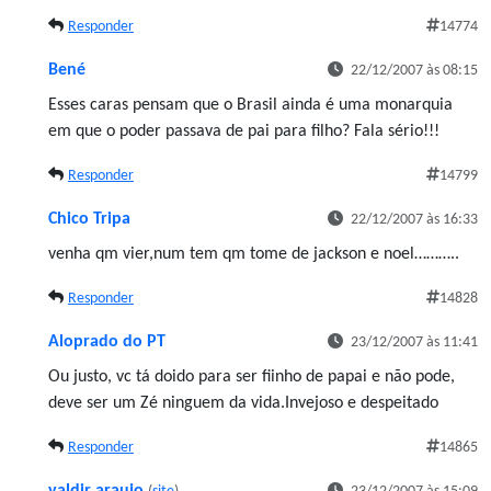
Responder
14774
Bené
22/12/2007 às 08:15
Esses caras pensam que o Brasil ainda é uma monarquia
em que o poder passava de pai para filho? Fala sério!!!
Responder
14799
Chico Tripa
22/12/2007 às 16:33
venha qm vier,num tem qm tome de jackson e noel………..
Responder
14828
Aloprado do PT
23/12/2007 às 11:41
Ou justo, vc tá doido para ser fiinho de papai e não pode,
deve ser um Zé ninguem da vida.Invejoso e despeitado
Responder
14865
valdir araujo