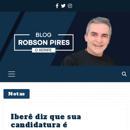
Notas
Iberê diz que sua
candidatura é