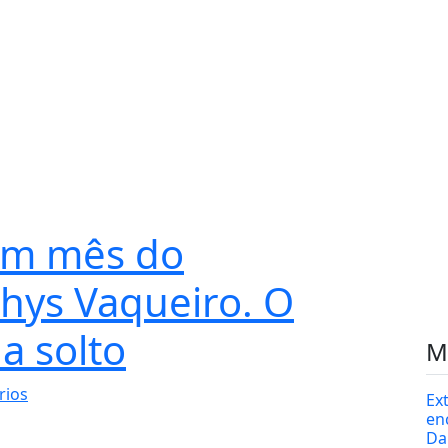
um mês do
lhys Vaqueiro. O
a solto
M
rios
Ex
en
Da