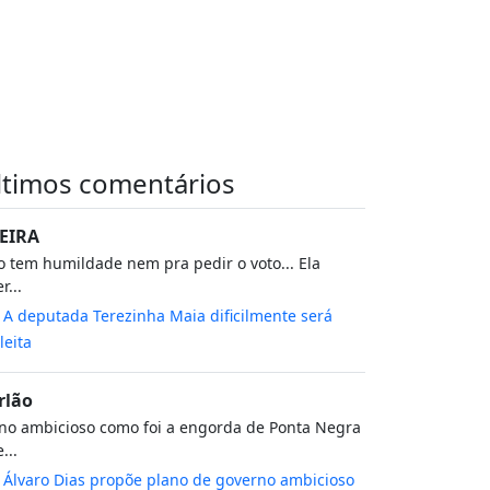
ltimos comentários
EIRA
 tem humildade nem pra pedir o voto... Ela
r...
m
A deputada Terezinha Maia dificilmente será
leita
rlão
no ambicioso como foi a engorda de Ponta Negra
...
m
Álvaro Dias propõe plano de governo ambicioso