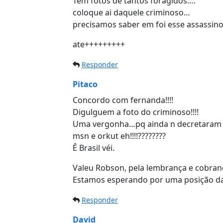
Tem fotos de tantos foragidos….
coloque ai daquele criminoso…
precisamos saber em foi esse assassin
ate+++++++++
Responder
Pitaco
Concordo com fernanda!!!!
Digulguem a foto do criminoso!!!!
Uma vergonha…pq ainda n decretaram pr
msn e orkut eh!!!!????????
Ê Brasil véi.
Valeu Robson, pela lembrança e cobranç
Estamos esperando por uma posição da j
Responder
David