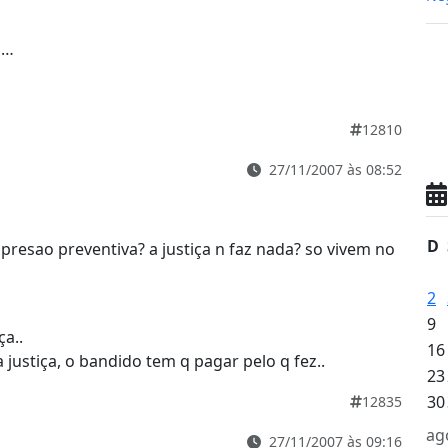
o…
12810
27/11/2007 às 08:52
D
esao preventiva? a justiça n faz nada? so vivem no
2
9
a..
16
ustiça, o bandido tem q pagar pelo q fez..
23
30
12835
ag
27/11/2007 às 09:16