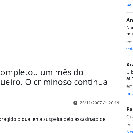
par
Ar
Não
mui
e
vot
Ar
completou um mês do
O b
afi
queiro. O criminoso continua
e
imp
26/11/2007 às 20:19
Pa
Qua
ragido o qual eh a suspeita pelo assasinato de
e
Neg