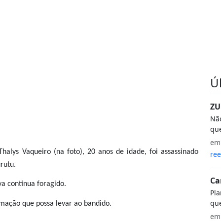
Ú
ZU
Não
que
e
lys Vaqueiro (na foto), 20 anos de idade, foi assassinado
ree
rutu.
Ca
va continua foragido.
Pla
que
rmação que possa levar ao bandido.
e