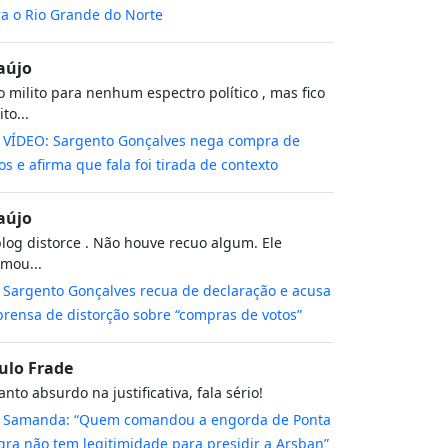
a o Rio Grande do Norte
aújo
 milito para nenhum espectro político , mas fico
to...
m
VÍDEO: Sargento Gonçalves nega compra de
os e afirma que fala foi tirada de contexto
aújo
log distorce . Não houve recuo algum. Ele
rmou...
m
Sargento Gonçalves recua de declaração e acusa
rensa de distorção sobre “compras de votos”
ulo Frade
nto absurdo na justificativa, fala sério!
m
Samanda: “Quem comandou a engorda de Ponta
ra não tem legitimidade para presidir a Arsban”