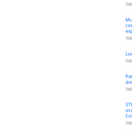
7/0
Mu
co
ex
7/0
Lu
7/0
Pa
au
7/0
ST
or
Co
7/0