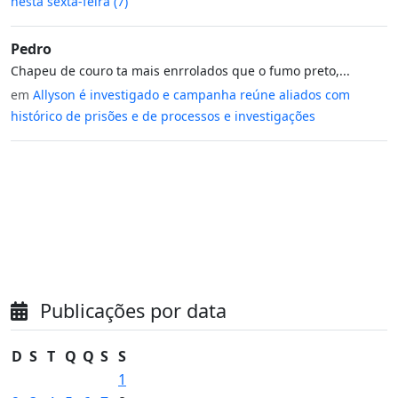
nesta sexta-feira (7)
Pedro
Chapeu de couro ta mais enrrolados que o fumo preto,...
em
Allyson é investigado e campanha reúne aliados com
histórico de prisões e de processos e investigações
Publicações por data
D
S
T
Q
Q
S
S
1