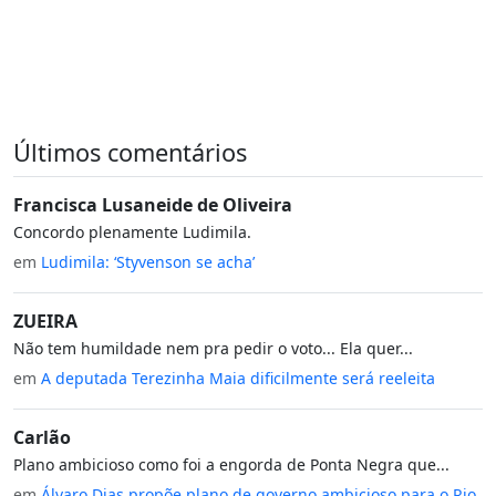
Últimos comentários
Francisca Lusaneide de Oliveira
Concordo plenamente Ludimila.
em
Ludimila: ‘Styvenson se acha’
ZUEIRA
Não tem humildade nem pra pedir o voto... Ela quer...
em
A deputada Terezinha Maia dificilmente será reeleita
Carlão
Plano ambicioso como foi a engorda de Ponta Negra que...
em
Álvaro Dias propõe plano de governo ambicioso para o Rio