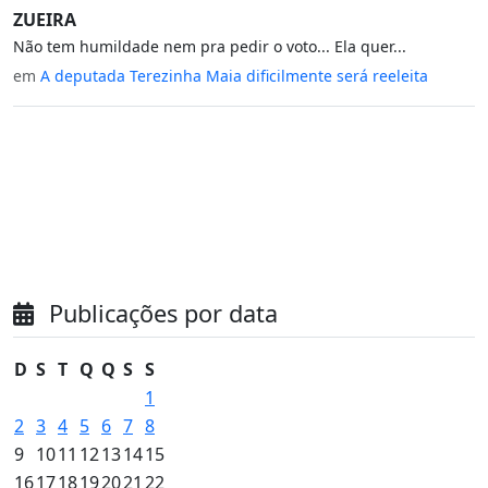
ZUEIRA
Não tem humildade nem pra pedir o voto... Ela quer...
em
A deputada Terezinha Maia dificilmente será reeleita
Publicações por data
D
S
T
Q
Q
S
S
1
2
3
4
5
6
7
8
9
10
11
12
13
14
15
16
17
18
19
20
21
22