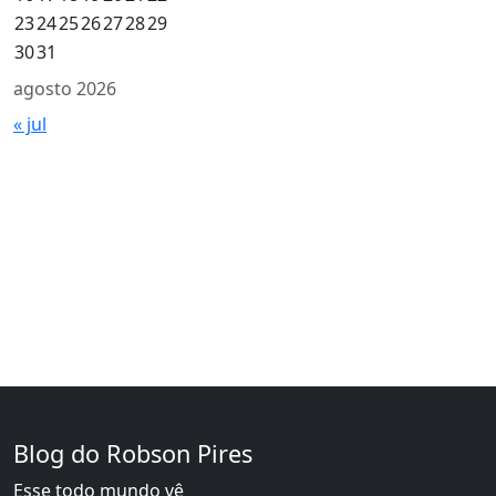
23
24
25
26
27
28
29
30
31
agosto 2026
« jul
Blog do Robson Pires
Esse todo mundo vê