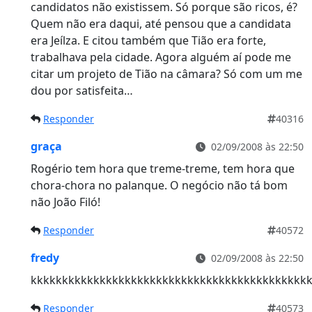
candidatos não existissem. Só porque são ricos, é?
Quem não era daqui, até pensou que a candidata
era Jeílza. E citou também que Tião era forte,
trabalhava pela cidade. Agora alguém aí pode me
citar um projeto de Tião na câmara? Só com um me
dou por satisfeita…
Responder
40316
graça
02/09/2008 às 22:50
Rogério tem hora que treme-treme, tem hora que
chora-chora no palanque. O negócio não tá bom
não João Filó!
Responder
40572
fredy
02/09/2008 às 22:50
kkkkkkkkkkkkkkkkkkkkkkkkkkkkkkkkkkkkkkkkkkkk
Responder
40573