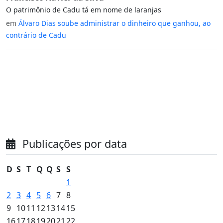
O patrimônio de Cadu tá em nome de laranjas
em
Álvaro Dias soube administrar o dinheiro que ganhou, ao
contrário de Cadu
Publicações por data
D
S
T
Q
Q
S
S
1
2
3
4
5
6
7
8
9
10
11
12
13
14
15
16
17
18
19
20
21
22