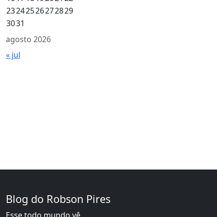
23
24
25
26
27
28
29
30
31
agosto 2026
« jul
Blog do Robson Pires
Esse todo mundo vê