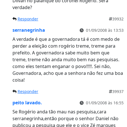
Dilvan no palanque do coronel Rogério. Será
verdade?
Responder
39932
serranegrinha
01/09/2008 às 13:53
A verdade é que a governadora tá é com medo de
perder a eleição com rogério treme, treme para
prefeito. A governadora sabe muito bem que
treme, treme não anda muito bem nas pesquisas.
como eles tentam enganar o povo!!!!!. Sei não,
Governadora, acho que a senhora não fez uma boa
coisa!
Responder
39937
peito lavado.
01/09/2008 às 16:55
Se Rogério anda tão mau nas pesquisa,cara
serranegrinha,então porque o senhor Daniel não
publicou a pesquisa que ele e o vice Zé marques