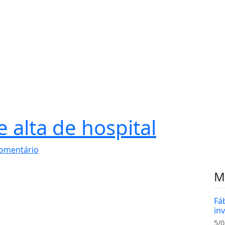
e alta de hospital
omentário
M
Fá
in
5/0