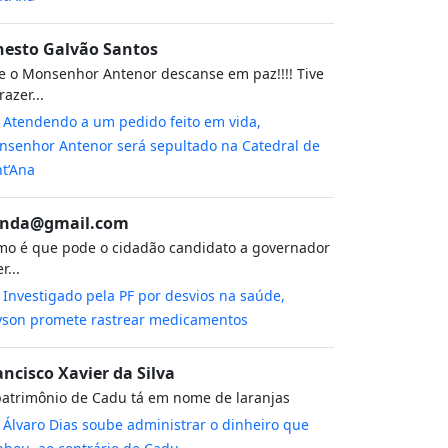
nesto Galvão Santos
 o Monsenhor Antenor descanse em paz!!!! Tive
razer...
m
Atendendo a um pedido feito em vida,
senhor Antenor será sepultado na Catedral de
t’Ana
nda@gmail.com
o é que pode o cidadão candidato a governador
r...
m
Investigado pela PF por desvios na saúde,
yson promete rastrear medicamentos
ancisco Xavier da Silva
atrimônio de Cadu tá em nome de laranjas
m
Álvaro Dias soube administrar o dinheiro que