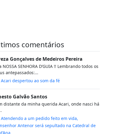
ltimos comentários
reza Gonçalves de Medeiros Pereira
va NOSSA SENHORA D’GUIA !! Lembrando todos os
s antepassados:...
m
Acari despertou ao som da fé
nesto Galvão Santos
 distante da minha querida Acari, onde nasci há
..
m
Atendendo a um pedido feito em vida,
senhor Antenor será sepultado na Catedral de
t’Ana