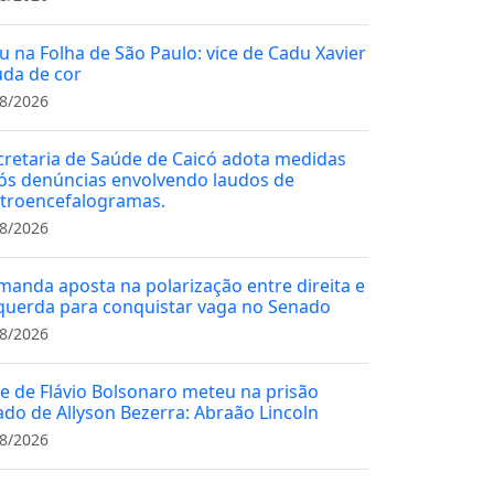
u na Folha de São Paulo: vice de Cadu Xavier
da de cor
8/2026
cretaria de Saúde de Caicó adota medidas
ós denúncias envolvendo laudos de
etroencefalogramas.
8/2026
manda aposta na polarização entre direita e
querda para conquistar vaga no Senado
8/2026
ce de Flávio Bolsonaro meteu na prisão
iado de Allyson Bezerra: Abraão Lincoln
8/2026