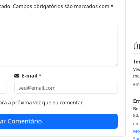
cado.
Campos obrigatórios são marcados com
*
Ú
Te
Vi
E-mail
*
meu
e
Er
ra a próxima vez que eu comentar.
Bem
80.
iar Comentário
e
Mon
San