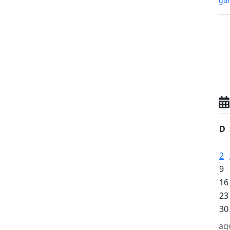
gan
D
2
9
16
23
30
ag