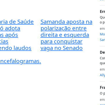
Er
Que
aria de Saúde
Samanda aposta na
o p
có adota
polarização entre
e
s após
direita e esquerda
Mon
ias
para conquistar
San
endo laudos
vaga no Senado
De
Com
encefalogramas.
que
e
All
Fr
O p
e