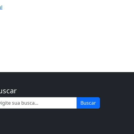
ul
uscar
Buscar
.