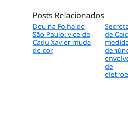
Posts Relacionados
Deu na Folha de
Secret
São Paulo: vice de
de Cai
Cadu Xavier muda
medida
de cor
denúnc
envolv
de
eletro