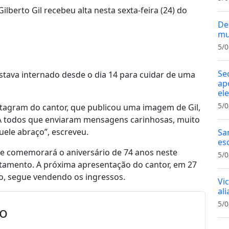
Gilberto Gil recebeu alta nesta sexta-feira (24) do
De
mu
5/0
Se
estava internado desde o dia 14 para cuidar de uma
ap
el
5/0
Instagram do cantor, que publicou uma imagem de Gil,
 “A todos que enviaram mensagens carinhosas, muito
uele abraço”, escreveu.
Sa
es
de comemorará o aniversário de 74 anos neste
5/0
tamento. A próxima apresentação do cantor, em 27
so, segue vendendo os ingressos.
Vi
al
5/0
io