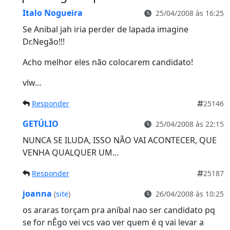
Italo Nogueira
25/04/2008 às 16:25
Se Anibal jah iria perder de lapada imagine
Dr.Negão!!!
Acho melhor eles não colocarem candidato!
vlw…
Responder
25146
GETÚLIO
25/04/2008 às 22:15
NUNCA SE ILUDA, ISSO NÃO VAI ACONTECER, QUE
VENHA QUALQUER UM…
Responder
25187
joanna
(
site
)
26/04/2008 às 10:25
os araras torçam pra aníbal nao ser candidato pq
se for nÊgo vei vcs vao ver quem é q vai levar a