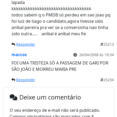
lapada
kkkkkkkkkkkkkkkkkkkkkkkkkkkkkkkkkk
todos sabem q o PMDB só perdeu em sao joao pq
foi luiz de tiago o candidato,agora tivesse sido
anibal pereira pra ver se a conversinha nao tinha
sido outra….. aníbal é aníbal meu fie
Responder
25213
marcos
26/04/2008 às 19:34
FOI UMA TRISTEZA SÓ A PASSAGEM DE GARI POR
SÃO JOÃO E MORREU MARIA PRE
Responder
25234
Deixe um comentário
O seu endereço de e-mail não será publicado.
Campos obrigatórios são marcados com
*