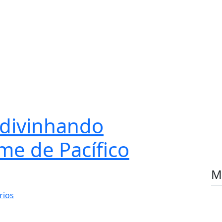
adivinhando
e de Pacífico
M
rios