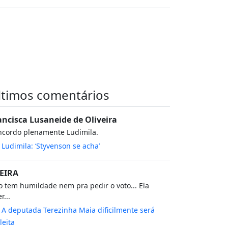
ltimos comentários
ancisca Lusaneide de Oliveira
ncordo plenamente Ludimila.
m
Ludimila: ‘Styvenson se acha’
EIRA
 tem humildade nem pra pedir o voto... Ela
r...
m
A deputada Terezinha Maia dificilmente será
leita