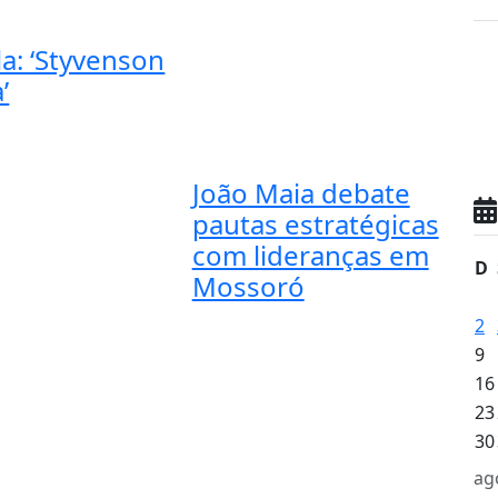
a: ‘Styvenson
’
João Maia debate
pautas estratégicas
com lideranças em
D
Mossoró
2
9
16
23
30
ag