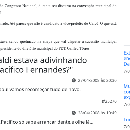
e do Congresso Nacional, durante seu discurso na convenção municipal do
l:
ado. Até parece que não é candidato a vice-prefeito de Caicó. O que está
stava sendo queimado na chapa que vai disputar a sucessão municipal
residente do diretório municipal do PDT, Galileu Tôrres.
Ex
aldi estava adivinhando
en
Da
cífico Fernandes?
"
7/0
27/04/2008 às 20:30
Mu
abou! vamos recomeçar tudo de novo.
co
ex
25270
7/0
28/04/2008 às 10:49
Lu
acífico só sabe arrancar dente,e olhe lá…
7/0