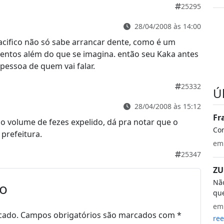
25295
28/04/2008 às 14:00
cifico não só sabe arrancar dente, como é um
ntos além do que se imagina. então seu Kaka antes
 pessoa de quem vai falar.
25332
Ú
28/04/2008 às 15:12
Fr
o volume de fezes expelido, dá pra notar que o
Co
prefeitura.
e
25347
ZU
Não
io
que
e
cado.
Campos obrigatórios são marcados com
*
ree