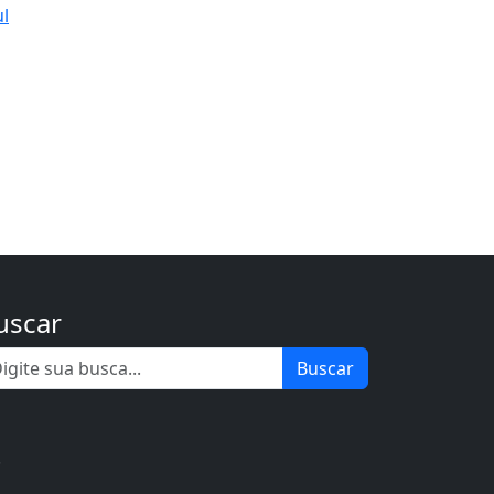
ul
uscar
Buscar
.