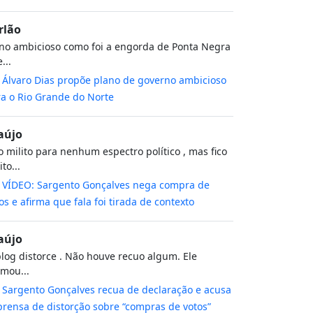
rlão
no ambicioso como foi a engorda de Ponta Negra
...
m
Álvaro Dias propõe plano de governo ambicioso
a o Rio Grande do Norte
aújo
 milito para nenhum espectro político , mas fico
to...
m
VÍDEO: Sargento Gonçalves nega compra de
os e afirma que fala foi tirada de contexto
aújo
log distorce . Não houve recuo algum. Ele
rmou...
m
Sargento Gonçalves recua de declaração e acusa
rensa de distorção sobre “compras de votos”