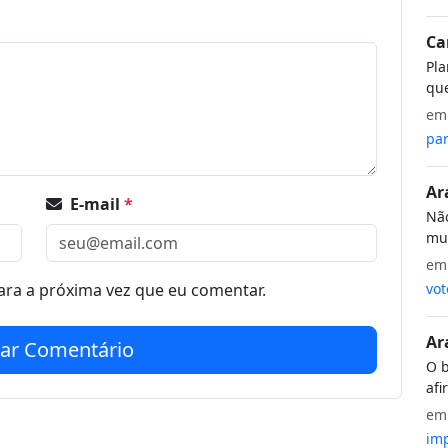
Ca
Pla
que
e
par
Ar
E-mail
*
Não
mui
e
vot
ra a próxima vez que eu comentar.
Ar
iar Comentário
O b
afi
e
imp