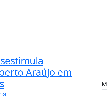
esestimula
lberto Araújo em
s
M
rios