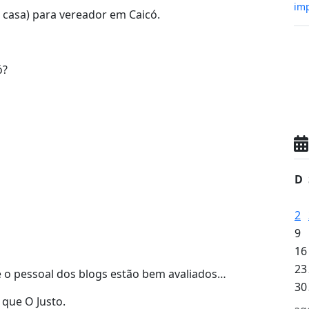
imp
 casa) para vereador em Caicó.
ó?
D
2
9
16
23
e o pessoal dos blogs estão bem avaliados…
30
 que O Justo.