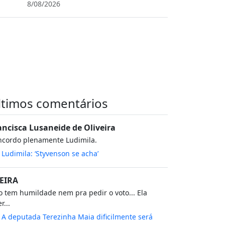
8/08/2026
ltimos comentários
ancisca Lusaneide de Oliveira
ncordo plenamente Ludimila.
m
Ludimila: ‘Styvenson se acha’
EIRA
 tem humildade nem pra pedir o voto... Ela
r...
m
A deputada Terezinha Maia dificilmente será