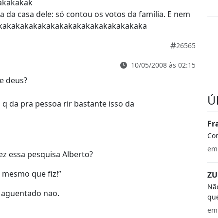
akakakak
da da casa dele: só contou os votos da família. E nem
akakakakakakakakakakakakakakakakaka
26565
10/05/2008 às 02:15
e deus?
Ú
s q da pra pessoa rir bastante isso da
Fr
Co
e
ez essa pesquisa Alberto?
 mesmo que fiz!”
ZU
Não
e aguentado nao.
que
e