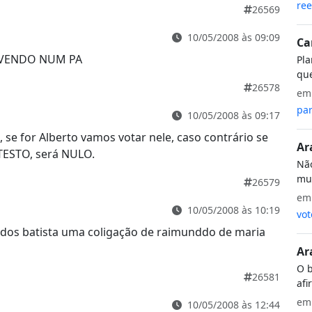
ree
26569
10/05/2008 às 09:09
Ca
IVENDO NUM PA
Pla
que
26578
e
par
10/05/2008 às 09:17
 se for Alberto vamos votar nele, caso contrário se
Ar
TESTO, será NULO.
Não
mui
26579
e
10/05/2008 às 10:19
vot
dos batista uma coligação de raimunddo de maria
Ar
O b
26581
afi
e
10/05/2008 às 12:44