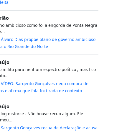
leita
rlão
no ambicioso como foi a engorda de Ponta Negra
...
m
Álvaro Dias propõe plano de governo ambicioso
a o Rio Grande do Norte
aújo
 milito para nenhum espectro político , mas fico
to...
m
VÍDEO: Sargento Gonçalves nega compra de
os e afirma que fala foi tirada de contexto
aújo
log distorce . Não houve recuo algum. Ele
rmou...
m
Sargento Gonçalves recua de declaração e acusa