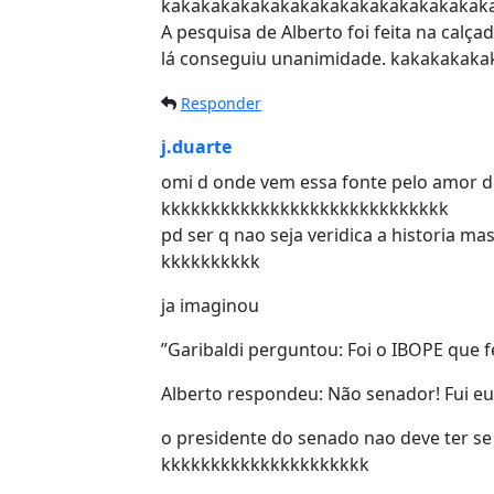
kakakakakakakakakakakakakakakakak
A pesquisa de Alberto foi feita na calça
lá conseguiu unanimidade. kakakakak
Responder
j.duarte
omi d onde vem essa fonte pelo amor d
kkkkkkkkkkkkkkkkkkkkkkkkkkkkk
pd ser q nao seja veridica a historia ma
kkkkkkkkkk
ja imaginou
”Garibaldi perguntou: Foi o IBOPE que f
Alberto respondeu: Não senador! Fui eu
o presidente do senado nao deve ter s
kkkkkkkkkkkkkkkkkkkkk