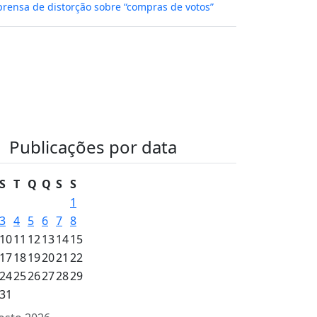
rensa de distorção sobre “compras de votos”
Publicações por data
S
T
Q
Q
S
S
1
3
4
5
6
7
8
10
11
12
13
14
15
17
18
19
20
21
22
24
25
26
27
28
29
31