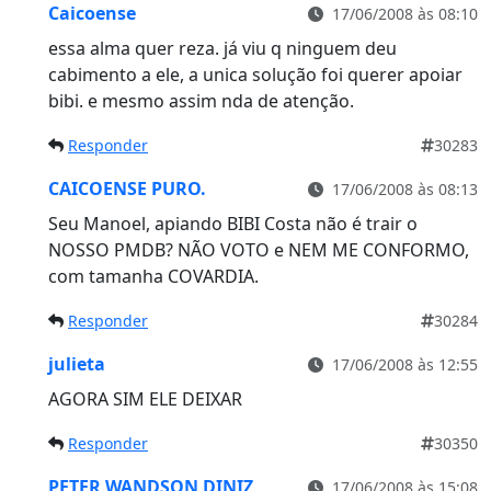
Caicoense
17/06/2008 às 08:10
essa alma quer reza. já viu q ninguem deu
cabimento a ele, a unica solução foi querer apoiar
bibi. e mesmo assim nda de atenção.
Responder
30283
CAICOENSE PURO.
17/06/2008 às 08:13
Seu Manoel, apiando BIBI Costa não é trair o
NOSSO PMDB? NÃO VOTO e NEM ME CONFORMO,
com tamanha COVARDIA.
Responder
30284
julieta
17/06/2008 às 12:55
AGORA SIM ELE DEIXAR
Responder
30350
PETER WANDSON DINIZ
17/06/2008 às 15:08