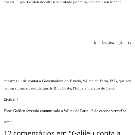
por ele. O que Galileu decidir será acatado por mim, declarou seu Manoel.
E Galileu já se
encarregou de contar a Governadora do Estado, Wilma de Faria, PSB, que seu
pai irá apoiar a candidatura de Bibi Costa, PR, para prefeito de Caicó.
Eictha!!!
Foto: Galileu fazendo comunicado a Wilma de Faria. Já de camisa vermelha!
Arra!
12 comentários em "
Galileu conta a