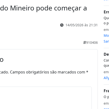
do Mineiro pode começar a
Er
Que
o p
14/05/2026 às 21:31
e
Mon
San
910406
De
io
Com
que
cado.
Campos obrigatórios são marcados com
*
e
All
Fr
O p
e