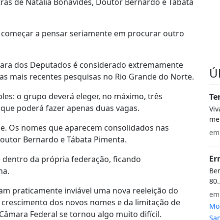
rás de Natália Bonavides, Doutor Bernardo e Tábata
 começar a pensar seriamente em procurar outro
Câmara dos Deputados é considerado extremamente
Ú
las mais recentes pesquisas no Rio Grande do Norte.
ples: o grupo deverá eleger, no máximo, três
Te
 que poderá fazer apenas duas vagas.
Vi
meu
sse. Os nomes que aparecem consolidados nas
e
Doutor Bernardo e Tábata Pimenta.
Er
dentro da própria federação, ficando
na.
Bem
80.
ram praticamente inviável uma nova reeleição do
e
do crescimento dos novos nomes e da limitação de
Mon
Câmara Federal se tornou algo muito difícil.
San