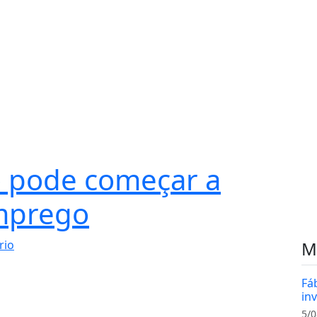
 pode começar a
emprego
rio
M
Fá
in
5/0