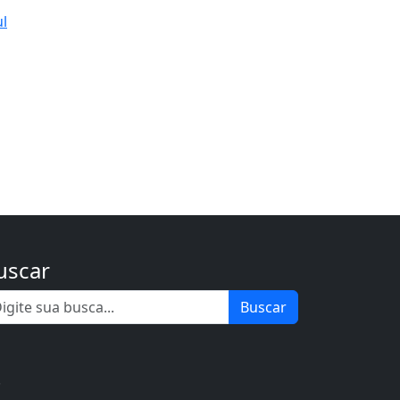
ul
uscar
Buscar
.