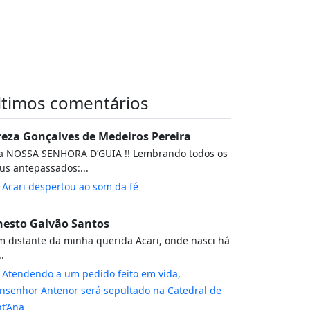
ltimos comentários
reza Gonçalves de Medeiros Pereira
va NOSSA SENHORA D’GUIA !! Lembrando todos os
s antepassados:...
m
Acari despertou ao som da fé
nesto Galvão Santos
 distante da minha querida Acari, onde nasci há
..
m
Atendendo a um pedido feito em vida,
senhor Antenor será sepultado na Catedral de
t’Ana