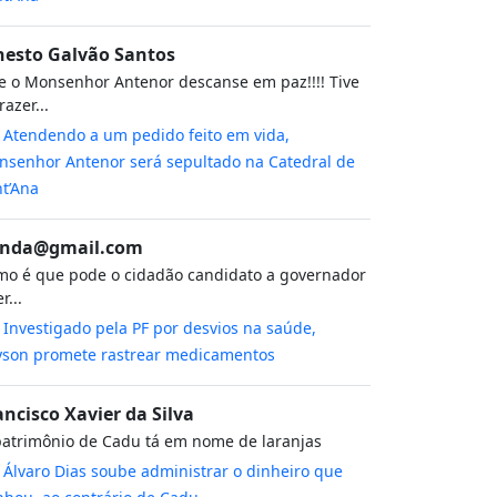
nesto Galvão Santos
 o Monsenhor Antenor descanse em paz!!!! Tive
razer...
m
Atendendo a um pedido feito em vida,
senhor Antenor será sepultado na Catedral de
t’Ana
nda@gmail.com
o é que pode o cidadão candidato a governador
r...
m
Investigado pela PF por desvios na saúde,
yson promete rastrear medicamentos
ancisco Xavier da Silva
atrimônio de Cadu tá em nome de laranjas
m
Álvaro Dias soube administrar o dinheiro que