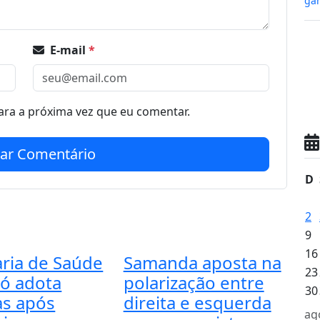
gan
E-mail
*
ra a próxima vez que eu comentar.
iar Comentário
D
2
9
16
aria de Saúde
Samanda aposta na
23
có adota
polarização entre
30
s após
direita e esquerda
ag