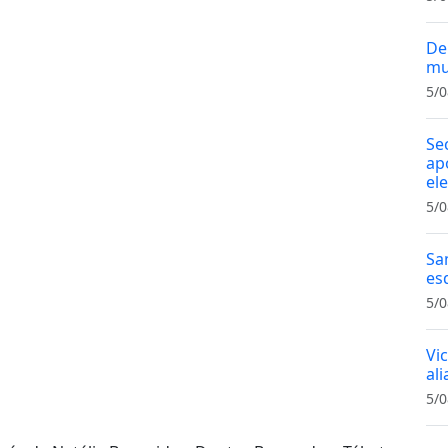
De
mu
5/0
Se
ap
el
5/0
Sa
es
5/0
Vi
al
5/0