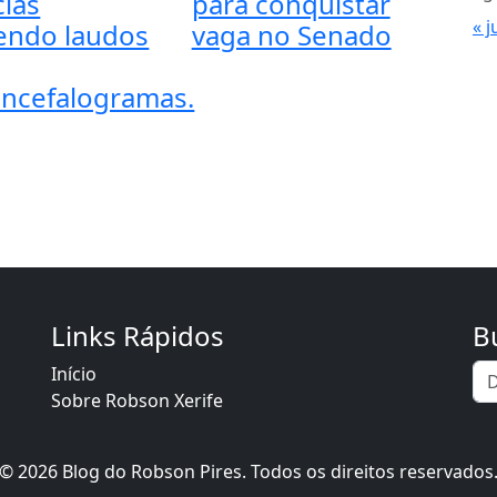
ias
para conquistar
« j
endo laudos
vaga no Senado
encefalogramas.
Links Rápidos
B
Início
Sobre Robson Xerife
© 2026 Blog do Robson Pires. Todos os direitos reservados