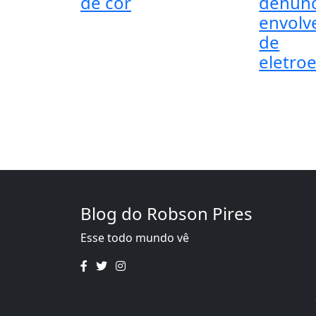
de cor
denúnc
envolv
de
eletro
Blog do Robson Pires
Esse todo mundo vê