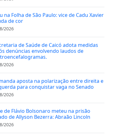
u na Folha de São Paulo: vice de Cadu Xavier
da de cor
8/2026
cretaria de Saúde de Caicó adota medidas
ós denúncias envolvendo laudos de
etroencefalogramas.
8/2026
manda aposta na polarização entre direita e
querda para conquistar vaga no Senado
8/2026
ce de Flávio Bolsonaro meteu na prisão
iado de Allyson Bezerra: Abraão Lincoln
8/2026