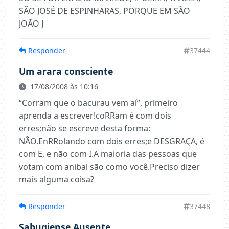
SÃO JOSÉ DE ESPINHARAS, PORQUE EM SÃO
JOÃO J
Responder
37444
Um arara consciente
17/08/2008 às 10:16
“Corram que o bacurau vem aí”, primeiro
aprenda a escrever!coRRam é com dois
erres;não se escreve desta forma:
NÃO.EnRRolando com dois erres;e DESGRAÇA, é
com E, e não com I.A maioria das pessoas que
votam com anibal são como você.Preciso dizer
mais alguma coisa?
Responder
37448
Sabugiense Ausente