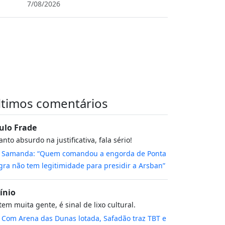
7/08/2026
ltimos comentários
ulo Frade
nto absurdo na justificativa, fala sério!
m
Samanda: “Quem comandou a engorda de Ponta
ra não tem legitimidade para presidir a Arsban”
cínio
tem muita gente, é sinal de lixo cultural.
m
Com Arena das Dunas lotada, Safadão traz TBT e