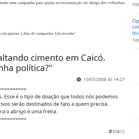
zendo uma campanha para ajudar na reconstrução do abrigo dos velhinhos
7/0
Op
co
qu
o em apenas 2 dias de campanha. Um recorde!
7/0
faltando cimento em Caicó.
ha política?
"
10/07/2008 às 14:27
==========
. Esse é o tipo de doação que todos nós podemos
ivos serão destinados de fato a quem precisa.
a o abrigo é uma freira.
==========
33812