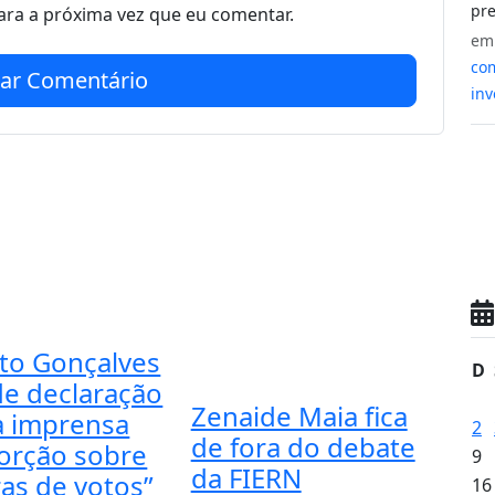
pre
ra a próxima vez que eu comentar.
e
com
iar Comentário
inv
to Gonçalves
D
de declaração
Zenaide Maia fica
a imprensa
2
de fora do debate
torção sobre
9
da FIERN
as de votos”
16