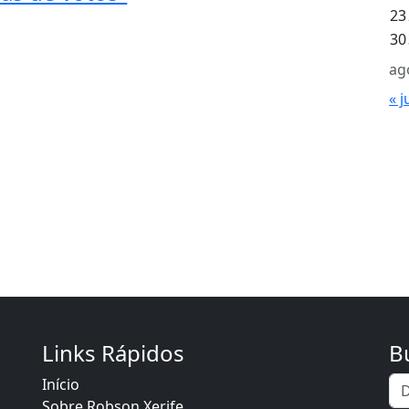
23
30
ag
« j
Links Rápidos
B
Início
Sobre Robson Xerife