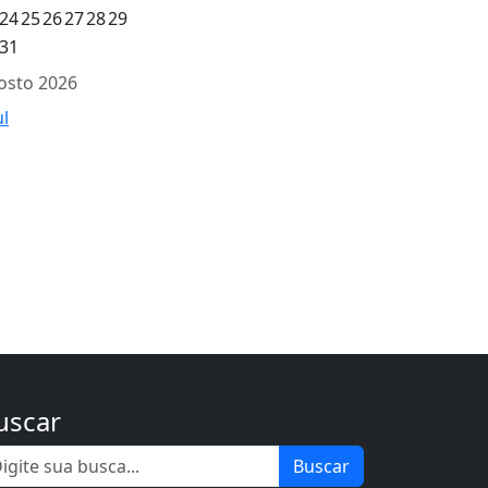
24
25
26
27
28
29
31
osto 2026
ul
uscar
Buscar