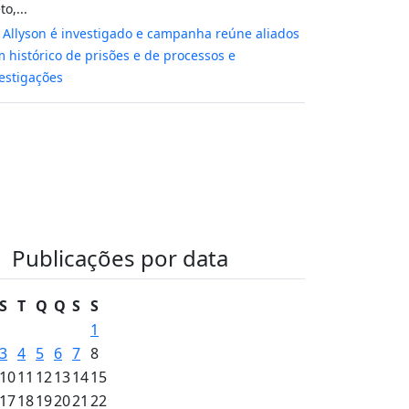
to,...
m
Allyson é investigado e campanha reúne aliados
 histórico de prisões e de processos e
estigações
Publicações por data
S
T
Q
Q
S
S
1
3
4
5
6
7
8
10
11
12
13
14
15
17
18
19
20
21
22