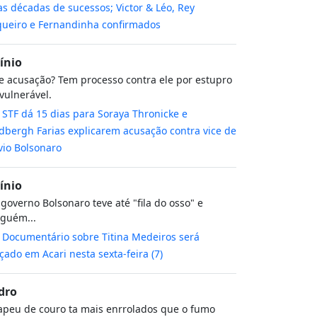
s décadas de sucessos; Victor & Léo, Rey
ueiro e Fernandinha confirmados
cínio
 acusação? Tem processo contra ele por estupro
vulnerável.
m
STF dá 15 dias para Soraya Thronicke e
dbergh Farias explicarem acusação contra vice de
vio Bolsonaro
cínio
governo Bolsonaro teve até "fila do osso" e
guém...
m
Documentário sobre Titina Medeiros será
çado em Acari nesta sexta-feira (7)
dro
peu de couro ta mais enrrolados que o fumo