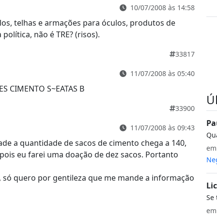
10/07/2008 às 14:58
los, telhas e armações para óculos, produtos de
ítica, não é TRE? (risos).
33817
11/07/2008 às 05:40
ES CIMENTO S~EATAS B
Ú
33900
Pa
11/07/2008 às 09:43
Qua
dade a quantidade de sacos de cimento chega a 140,
e
 pois eu farei uma doação de dez sacos. Portanto
Neg
, só quero por gentileza que me mande a informação
Li
Se 
e