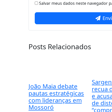
Salvar meus dados neste navegador pa
Env
Posts Relacionados
Sargen
João Maia debate
recua 
pautas estratégicas
e acus
com lideranças em
de dis
Mossoró
“compr