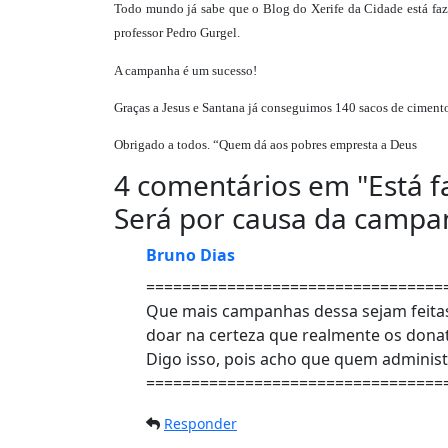
Todo mundo já sabe que o Blog do Xerife da Cidade está fa
professor Pedro Gurgel.
A campanha é um sucesso!
Graças a Jesus e Santana já conseguimos 140 sacos de ciment
Obrigado a todos. “Quem dá aos pobres empresta a Deus
4 comentários em "
Está 
Será por causa da campan
Bruno Dias
=================================
Que mais campanhas dessa sejam feitas
doar na certeza que realmente os donat
Digo isso, pois acho que quem administr
=================================
Responder