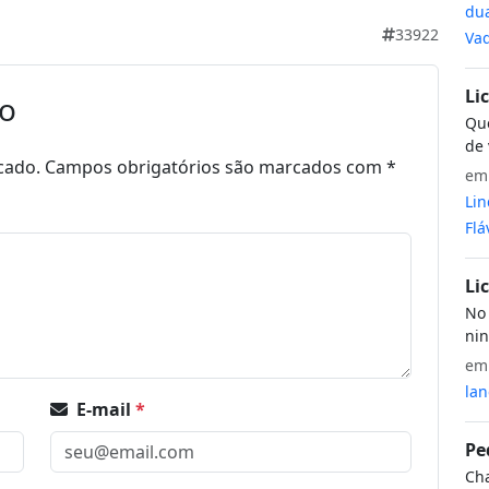
dua
33922
Vaq
Li
io
Que
de 
cado.
Campos obrigatórios são marcados com
*
e
Lin
Flá
Li
No 
nin
e
lan
E-mail
*
Pe
Cha