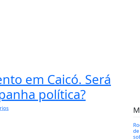
ento em Caicó. Será
anha política?
rios
M
Ro
de
so