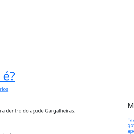
 é?
rios
M
ara dentro do açude Gargalheiras.
Fa
gov
ap