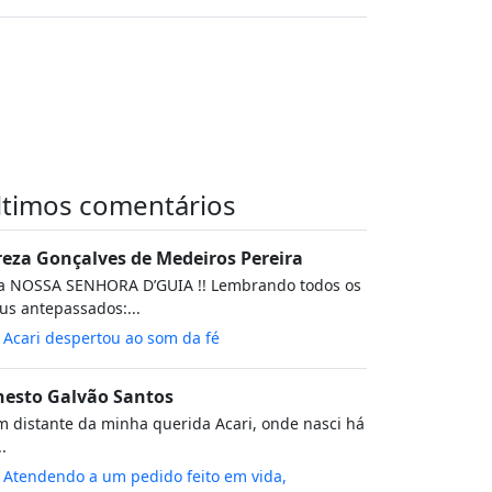
ltimos comentários
reza Gonçalves de Medeiros Pereira
va NOSSA SENHORA D’GUIA !! Lembrando todos os
s antepassados:...
m
Acari despertou ao som da fé
nesto Galvão Santos
 distante da minha querida Acari, onde nasci há
..
m
Atendendo a um pedido feito em vida,