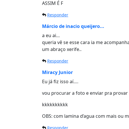
ASSIM É F
Responder
Márcio de inacio queijero...
a eu ai…
queria vê se esse cara ia me acompanha
um abraço xerife..
Responder
Miracy Junior
Eu já fiz isso aí….
vou procurar a foto e enviar pra provar
kkkkkkkkkk
OBS: com lamina d’agua com mais ou m
Responder