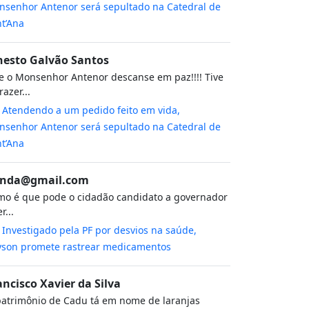
senhor Antenor será sepultado na Catedral de
t’Ana
nesto Galvão Santos
 o Monsenhor Antenor descanse em paz!!!! Tive
razer...
m
Atendendo a um pedido feito em vida,
senhor Antenor será sepultado na Catedral de
t’Ana
nda@gmail.com
o é que pode o cidadão candidato a governador
r...
m
Investigado pela PF por desvios na saúde,
yson promete rastrear medicamentos
ancisco Xavier da Silva
atrimônio de Cadu tá em nome de laranjas