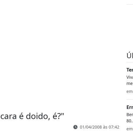
Ú
Te
Vi
meu
e
Er
 cara é doido, é?
"
Bem
80.
01/04/2008 às 07:42
e