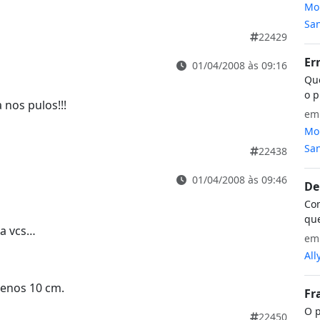
Mon
San
22429
Er
01/04/2008 às 09:16
Que
o p
 nos pulos!!!
e
Mon
San
22438
01/04/2008 às 09:46
De
Com
que
 a vcs…
e
All
enos 10 cm.
Fr
O p
22450