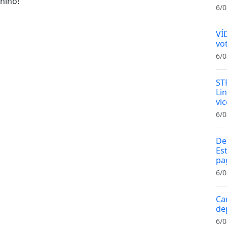
nino!
6/0
VÍ
vo
6/0
ST
Li
vi
6/0
De
Es
pa
6/0
Ca
de
6/0