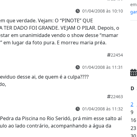
e
01/04/2008 às 10:10
gan
gem que verdade. Vejam: O “PINOTE” QUE
 TER DADO FOI GRANDE. VEJAM O PILAR. Depois, o
estar em unanimidade vendo o show desse “mamar
 em lugar da foto pura. E morreu maria préa.
22454
01/04/2008 às 11:31
eviduo desse ai, de quem é a culpa????
do,
D
22463
2
01/04/2008 às 11:32
9
Pedra da Piscina no Rio Seridó, prá mim esse salto aí
16
pulo ao lado contrário, acompanhando a água da
23
30