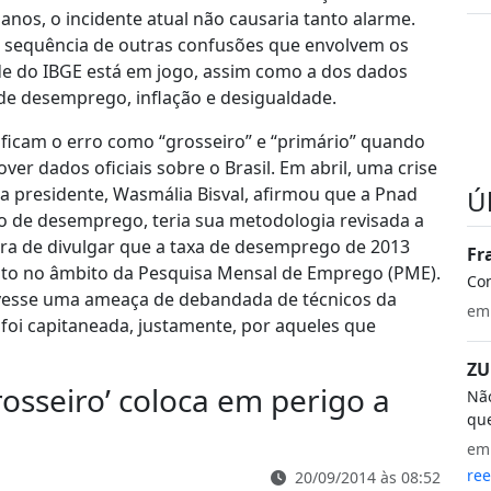
anos, o incidente atual não causaria tanto alarme.
a sequência de outras confusões que envolvem os
dade do IBGE está em jogo, assim como a dos dados
 de desemprego, inflação e desigualdade.
ificam o erro como “grosseiro” e “primário” quando
ver dados oficiais sobre o Brasil. Em abril, uma crise
 a presidente, Wasmália Bisval, afirmou que a Pnad
Ú
, o de desemprego, teria sua metodologia revisada a
ara de divulgar que a taxa de desemprego de 2013
Fr
ituto no âmbito da Pesquisa Mensal de Emprego (PME).
Co
uvesse uma ameaça de debandada de técnicos da
e
 foi capitaneada, justamente, por aqueles que
ZU
rosseiro’ coloca em perigo a
Não
que
e
ree
20/09/2014 às 08:52