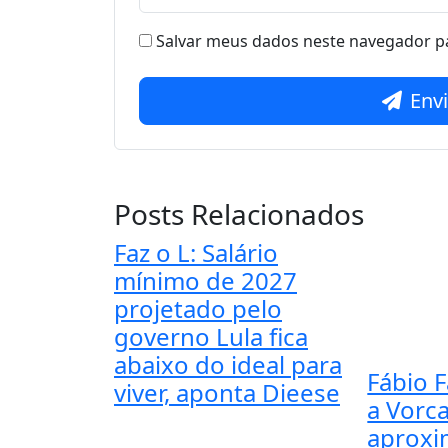
Salvar meus dados neste navegador pa
Env
Posts Relacionados
Faz o L: Salário
mínimo de 2027
projetado pelo
governo Lula fica
abaixo do ideal para
Fábio F
viver, aponta Dieese
a Vorc
aprox