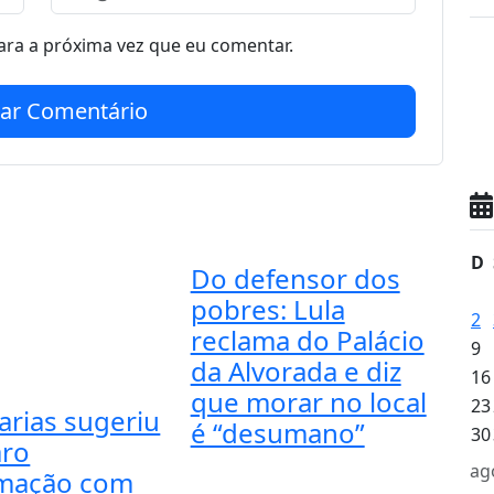
ra a próxima vez que eu comentar.
iar Comentário
D
Do defensor dos
pobres: Lula
2
reclama do Palácio
9
da Alvorada e diz
16
que morar no local
23
arias sugeriu
é “desumano”
30
aro
ag
imação com