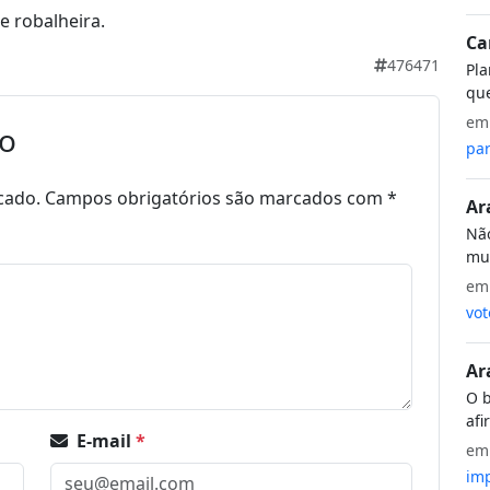
 robalheira.
Ca
476471
Pla
que
e
io
par
cado.
Campos obrigatórios são marcados com
*
Ar
Não
mui
e
vot
Ar
O b
afi
E-mail
*
e
imp