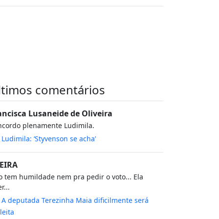
ltimos comentários
ancisca Lusaneide de Oliveira
ncordo plenamente Ludimila.
m
Ludimila: ‘Styvenson se acha’
EIRA
 tem humildade nem pra pedir o voto... Ela
r...
m
A deputada Terezinha Maia dificilmente será
leita