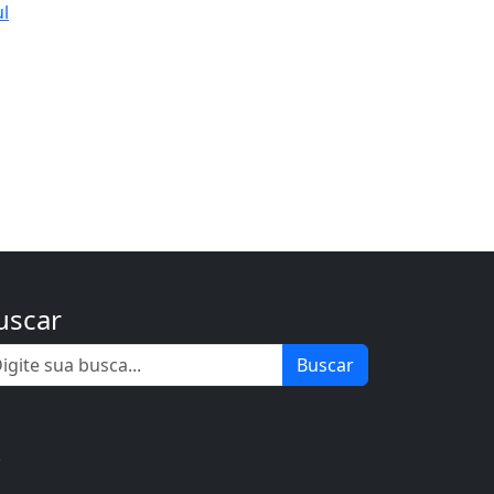
ul
uscar
Buscar
.