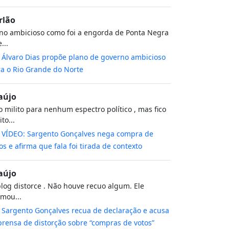
rlão
no ambicioso como foi a engorda de Ponta Negra
...
m
Álvaro Dias propõe plano de governo ambicioso
a o Rio Grande do Norte
aújo
 milito para nenhum espectro político , mas fico
to...
m
VÍDEO: Sargento Gonçalves nega compra de
os e afirma que fala foi tirada de contexto
aújo
log distorce . Não houve recuo algum. Ele
rmou...
m
Sargento Gonçalves recua de declaração e acusa
rensa de distorção sobre “compras de votos”