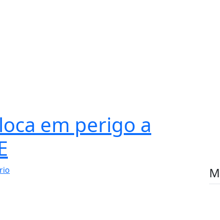
oloca em perigo a
E
rio
M