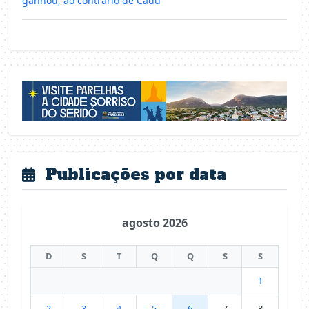
ganhou, ao contrário de Cadu
Publicações por data
agosto 2026
D
S
T
Q
Q
S
S
1
2
3
4
5
6
7
8