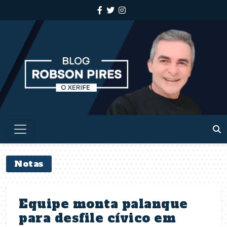
Notas
Equipe monta palanque
para desfile cívico em