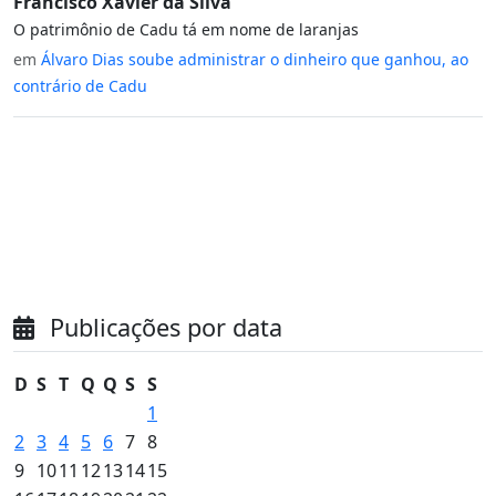
Francisco Xavier da Silva
O patrimônio de Cadu tá em nome de laranjas
em
Álvaro Dias soube administrar o dinheiro que ganhou, ao
contrário de Cadu
Publicações por data
D
S
T
Q
Q
S
S
1
2
3
4
5
6
7
8
9
10
11
12
13
14
15