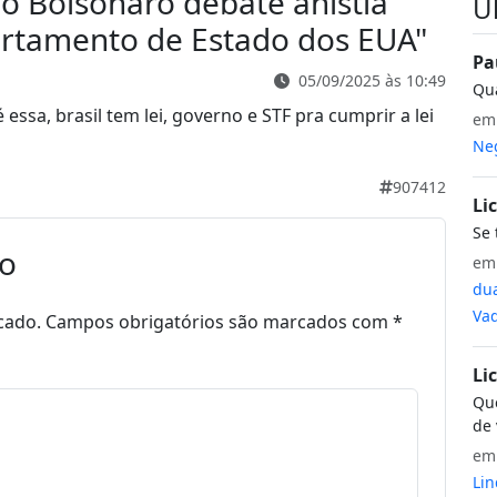
o Bolsonaro debate anistia
Ú
artamento de Estado dos EUA
"
Pa
05/09/2025 às 10:49
Qua
essa, brasil tem lei, governo e STF pra cumprir a lei
e
Neg
907412
Li
Se 
io
e
dua
Vaq
cado.
Campos obrigatórios são marcados com
*
Li
Que
de 
e
Lin