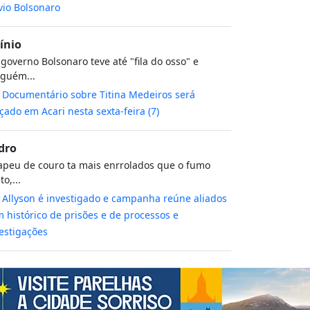
vio Bolsonaro
cínio
governo Bolsonaro teve até "fila do osso" e
guém...
m
Documentário sobre Titina Medeiros será
çado em Acari nesta sexta-feira (7)
dro
peu de couro ta mais enrrolados que o fumo
to,...
m
Allyson é investigado e campanha reúne aliados
 histórico de prisões e de processos e
estigações