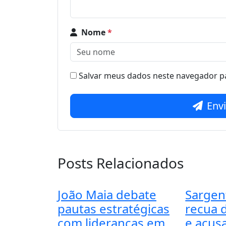
Nome
*
Salvar meus dados neste navegador pa
Env
Posts Relacionados
João Maia debate
Sargen
pautas estratégicas
recua 
com lideranças em
e acus