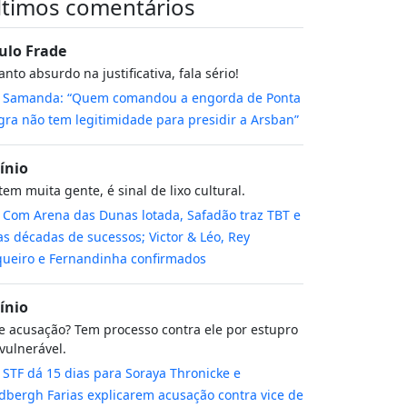
ltimos comentários
ulo Frade
nto absurdo na justificativa, fala sério!
m
Samanda: “Quem comandou a engorda de Ponta
ra não tem legitimidade para presidir a Arsban”
cínio
tem muita gente, é sinal de lixo cultural.
m
Com Arena das Dunas lotada, Safadão traz TBT e
s décadas de sucessos; Victor & Léo, Rey
ueiro e Fernandinha confirmados
cínio
 acusação? Tem processo contra ele por estupro
vulnerável.
m
STF dá 15 dias para Soraya Thronicke e
dbergh Farias explicarem acusação contra vice de