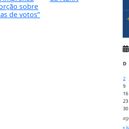
torção sobre
as de votos”
D
2
9
16
23
30
ag
« j