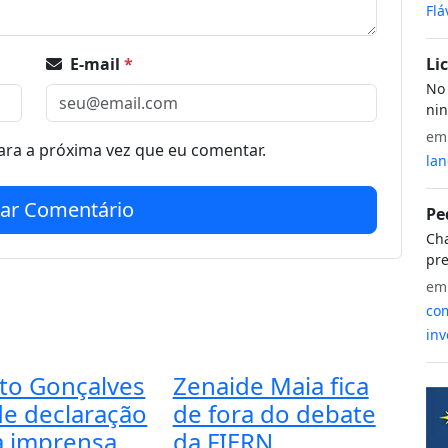
Flá
E-mail
*
Li
No 
nin
e
ra a próxima vez que eu comentar.
lan
iar Comentário
Pe
Cha
pre
e
com
inv
to Gonçalves
Zenaide Maia fica
de declaração
de fora do debate
a imprensa
da FIERN