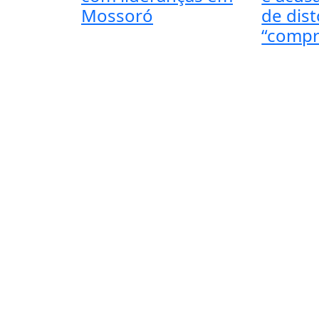
Mossoró
de dis
“compr