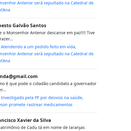
senhor Antenor será sepultado na Catedral de
t’Ana
nesto Galvão Santos
 o Monsenhor Antenor descanse em paz!!!! Tive
razer...
m
Atendendo a um pedido feito em vida,
senhor Antenor será sepultado na Catedral de
t’Ana
nda@gmail.com
o é que pode o cidadão candidato a governador
r...
m
Investigado pela PF por desvios na saúde,
yson promete rastrear medicamentos
ancisco Xavier da Silva
atrimônio de Cadu tá em nome de laranjas