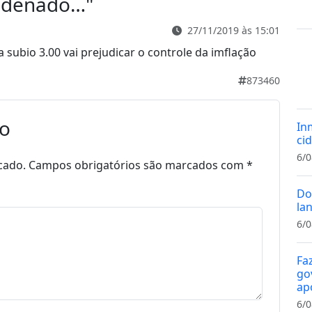
ndenado…
"
27/11/2019 às 15:01
a subio 3.00 vai prejudicar o controle da imflação
873460
io
In
cid
6/0
cado.
Campos obrigatórios são marcados com
*
Do
la
6/0
Fa
gov
ap
6/0