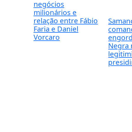
negócios
milionários e
relação entre Fábio
Saman
Faria e Daniel
coman
Vorcaro
engord
Negra 
legiti
presidi