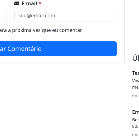
E-mail
*
ra a próxima vez que eu comentar.
iar Comentário
Ú
Te
Vi
meu
e
Er
Bem
80.
e