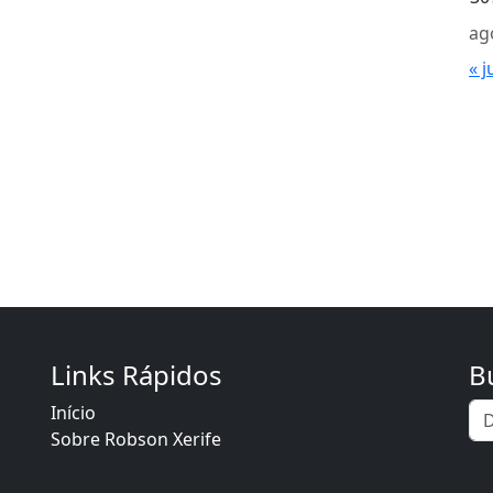
ag
« j
Links Rápidos
B
Início
Sobre Robson Xerife