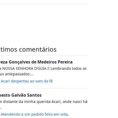
ltimos comentários
reza Gonçalves de Medeiros Pereira
va NOSSA SENHORA D’GUIA !! Lembrando todos os
s antepassados:...
m
Acari despertou ao som da fé
nesto Galvão Santos
 distante da minha querida Acari, onde nasci há
..
m
Atendendo a um pedido feito em vida,