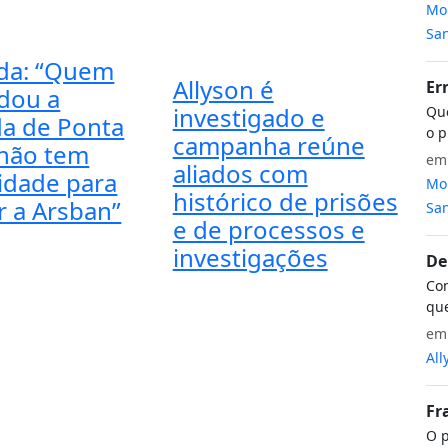
Mon
San
da: “Quem
Allyson é
Er
dou a
investigado e
Que
a de Ponta
o p
campanha reúne
não tem
e
aliados com
midade para
Mon
histórico de prisões
r a Arsban”
San
e de processos e
investigações
De
Com
que
e
All
Fr
O p