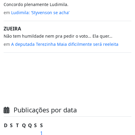
Concordo plenamente Ludimila.
em
Ludimila: ‘Styvenson se acha’
ZUEIRA
Não tem humildade nem pra pedir o voto... Ela quer...
em
A deputada Terezinha Maia dificilmente será reeleita
Publicações por data
D
S
T
Q
Q
S
S
1