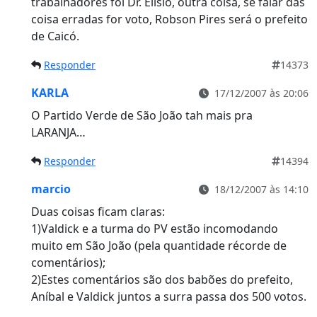
trabalhadores foi Dr. Elisio, outra coisa, se falar das
coisa erradas for voto, Robson Pires será o prefeito
de Caicó.
Responder
14373
KARLA
17/12/2007 às 20:06
O Partido Verde de São João tah mais pra
LARANJA…
Responder
14394
marcio
18/12/2007 às 14:10
Duas coisas ficam claras:
1)Valdick e a turma do PV estão incomodando
muito em São João (pela quantidade récorde de
comentários);
2)Estes comentários são dos babões do prefeito,
Aníbal e Valdick juntos a surra passa dos 500 votos.