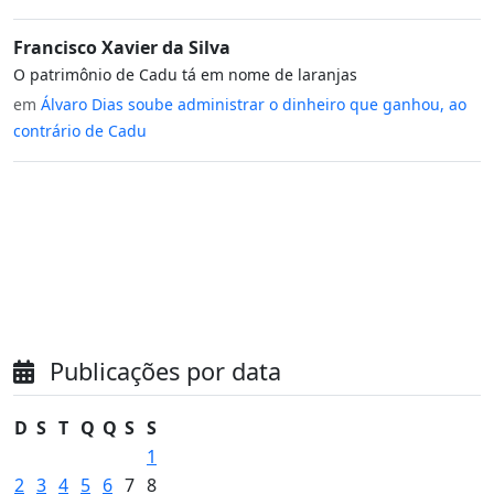
Francisco Xavier da Silva
O patrimônio de Cadu tá em nome de laranjas
em
Álvaro Dias soube administrar o dinheiro que ganhou, ao
contrário de Cadu
Publicações por data
D
S
T
Q
Q
S
S
1
2
3
4
5
6
7
8