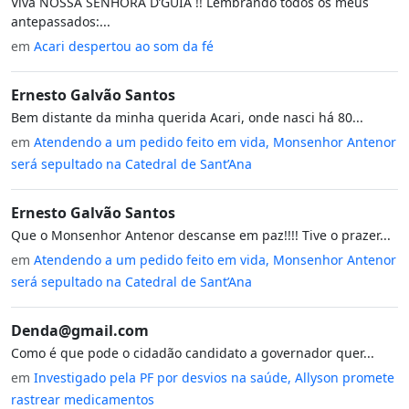
Viva NOSSA SENHORA D’GUIA !! Lembrando todos os meus
antepassados:...
em
Acari despertou ao som da fé
Ernesto Galvão Santos
Bem distante da minha querida Acari, onde nasci há 80...
em
Atendendo a um pedido feito em vida, Monsenhor Antenor
será sepultado na Catedral de Sant’Ana
Ernesto Galvão Santos
Que o Monsenhor Antenor descanse em paz!!!! Tive o prazer...
em
Atendendo a um pedido feito em vida, Monsenhor Antenor
será sepultado na Catedral de Sant’Ana
Denda@gmail.com
Como é que pode o cidadão candidato a governador quer...
em
Investigado pela PF por desvios na saúde, Allyson promete
rastrear medicamentos