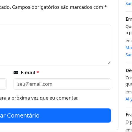
San
cado.
Campos obrigatórios são marcados com
*
Er
Que
o p
e
Mon
San
De
E-mail
*
Com
que
e
ra a próxima vez que eu comentar.
All
Fr
iar Comentário
O p
e