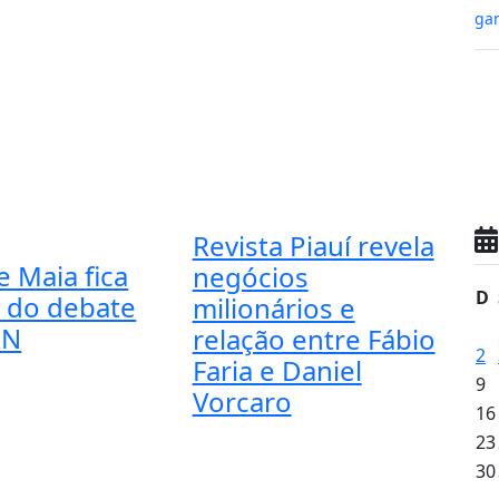
gan
Revista Piauí revela
e Maia fica
negócios
D
a do debate
milionários e
RN
relação entre Fábio
2
Faria e Daniel
9
Vorcaro
16
23
30