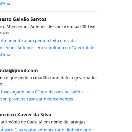
t’Ana
nesto Galvão Santos
 o Monsenhor Antenor descanse em paz!!!! Tive
razer...
m
Atendendo a um pedido feito em vida,
senhor Antenor será sepultado na Catedral de
t’Ana
nda@gmail.com
o é que pode o cidadão candidato a governador
r...
m
Investigado pela PF por desvios na saúde,
yson promete rastrear medicamentos
ancisco Xavier da Silva
atrimônio de Cadu tá em nome de laranjas
m
Álvaro Dias soube administrar o dinheiro que