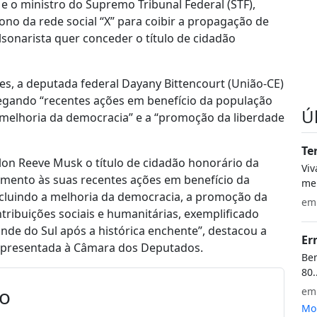
 o ministro do Supremo Tribunal Federal (STF),
no da rede social “X” para coibir a propagação de
onarista quer conceder o título de cidadão
s, a deputada federal Dayany Bittencourt (União-CE)
legando “recentes ações em benefício da população
Ú
“a melhoria da democracia” e a “promoção da liberdade
Te
 Elon Reeve Musk o título de cidadão honorário da
Vi
imento às suas recentes ações em benefício da
meu
incluindo a melhoria da democracia, a promoção da
e
ribuições sociais e humanitárias, exemplificado
ande do Sul após a histórica enchente”, destacou a
Er
o apresentada à Câmara dos Deputados.
Bem
80.
io
e
Mon