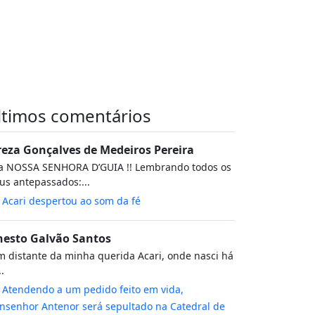
ltimos comentários
reza Gonçalves de Medeiros Pereira
va NOSSA SENHORA D’GUIA !! Lembrando todos os
s antepassados:...
m
Acari despertou ao som da fé
nesto Galvão Santos
 distante da minha querida Acari, onde nasci há
..
m
Atendendo a um pedido feito em vida,
senhor Antenor será sepultado na Catedral de