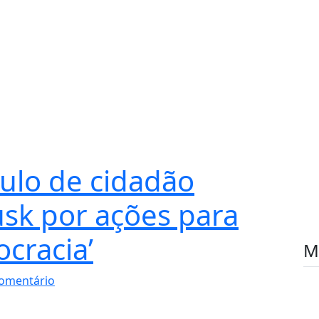
ulo de cidadão
usk por ações para
cracia’
M
omentário