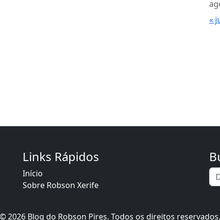
ag
« j
Links Rápidos
B
Início
Sobre Robson Xerife
© 2026 Blog do Robson Pires. Todos os direitos reservados