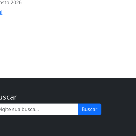
osto 2026
ul
uscar
Buscar
.