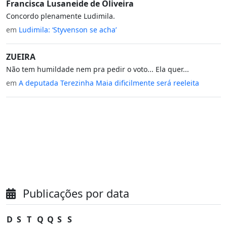
Francisca Lusaneide de Oliveira
Concordo plenamente Ludimila.
em
Ludimila: ‘Styvenson se acha’
ZUEIRA
Não tem humildade nem pra pedir o voto... Ela quer...
em
A deputada Terezinha Maia dificilmente será reeleita
Publicações por data
D
S
T
Q
Q
S
S