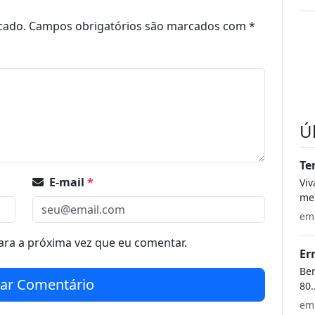
cado.
Campos obrigatórios são marcados com
*
Ú
Te
E-mail
*
Vi
meu
e
ra a próxima vez que eu comentar.
Er
Bem
iar Comentário
80.
e