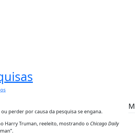
quisas
ios
M
r ou perder por causa da pesquisa se engana.
no Harry Truman, reeleito, mostrando o
Chicago Daily
uman”.