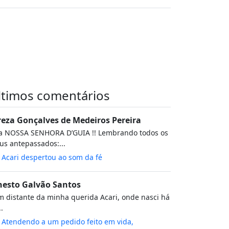
ltimos comentários
reza Gonçalves de Medeiros Pereira
va NOSSA SENHORA D’GUIA !! Lembrando todos os
s antepassados:...
m
Acari despertou ao som da fé
nesto Galvão Santos
 distante da minha querida Acari, onde nasci há
..
m
Atendendo a um pedido feito em vida,