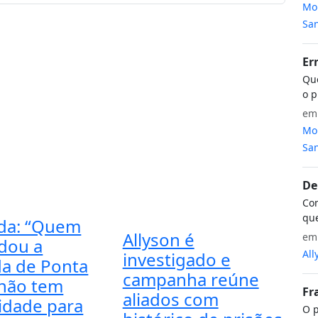
Mon
San
Er
Que
o p
e
Mon
San
De
Com
que
da: “Quem
Allyson é
e
dou a
All
investigado e
a de Ponta
campanha reúne
não tem
Fr
aliados com
midade para
O p