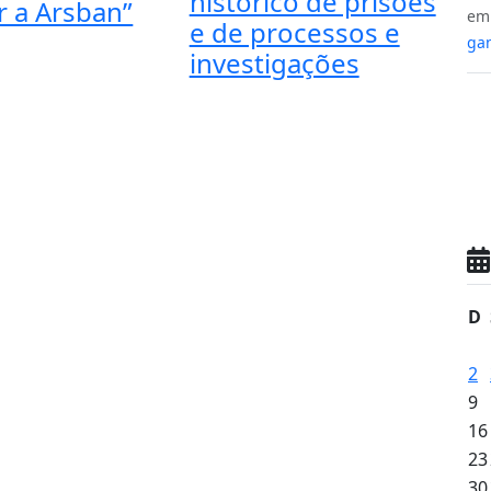
histórico de prisões
r a Arsban”
e
e de processos e
gan
investigações
D
2
9
16
23
30