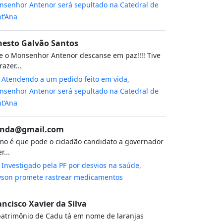
senhor Antenor será sepultado na Catedral de
t’Ana
nesto Galvão Santos
 o Monsenhor Antenor descanse em paz!!!! Tive
razer...
m
Atendendo a um pedido feito em vida,
senhor Antenor será sepultado na Catedral de
t’Ana
nda@gmail.com
o é que pode o cidadão candidato a governador
r...
m
Investigado pela PF por desvios na saúde,
yson promete rastrear medicamentos
ancisco Xavier da Silva
atrimônio de Cadu tá em nome de laranjas