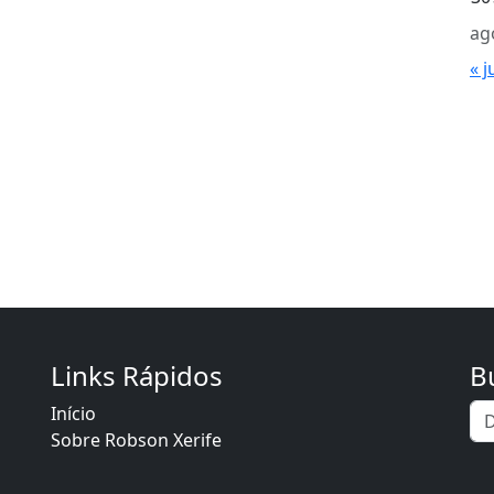
ag
« j
Links Rápidos
B
Início
Sobre Robson Xerife