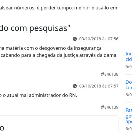
 falsear números, é perder tempo: melhor é usá-lo em
do com pesquisas
"
03/10/2018 às 07:56
ma matéria com o desgoverno da insegurança
In
cabando para a chegada da justiça através da dama
cid
6/0
846138
Do
03/10/2018 às 07:57
la
o o atual mal administrador do RN.
6/0
846139
Fa
gov
ap
io
6/0