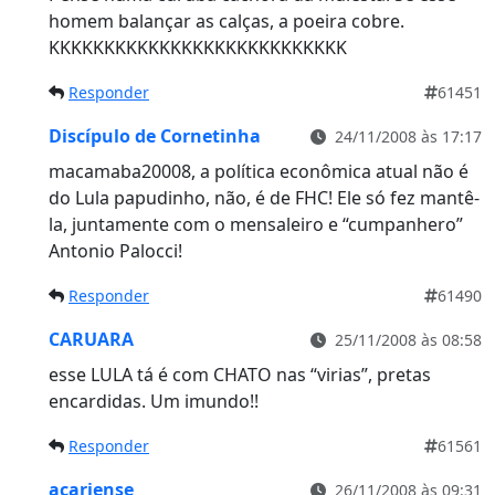
homem balançar as calças, a poeira cobre.
KKKKKKKKKKKKKKKKKKKKKKKKKKK
Responder
61451
Discípulo de Cornetinha
24/11/2008 às 17:17
macamaba20008, a política econômica atual não é
do Lula papudinho, não, é de FHC! Ele só fez mantê-
la, juntamente com o mensaleiro e “cumpanhero”
Antonio Palocci!
Responder
61490
CARUARA
25/11/2008 às 08:58
esse LULA tá é com CHATO nas “virias”, pretas
encardidas. Um imundo!!
Responder
61561
acariense
26/11/2008 às 09:31