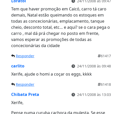
Loratol
24/11/2008 às 09:47
Tem que haver promoção em Caicó, carro tá caro
demais, Natal estão queimando os estoques em
todas as concecionárias, emplacamento, tanque
cheio, desconto total, etc… e aqui? se o cara pega o
carro , mal dá prá chegar no posto em frente,
vamos esperar as promoções de todas as
concecionárias da cidade
Responder
61417
carlito
24/11/2008 às 09:48
Xerife, ajude o homi a coçar os eggs, kkkk
Responder
61418
Chibata Preta
24/11/2008 às 13:03
Xerife,
Pense numa curuba cachora da mulesta. Se esse