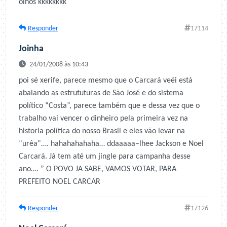
olhos kkkkkkkk
Responder
17114
Joinha
24/01/2008 às 10:43
poi sé xerife, parece mesmo que o Carcará veéi está
abalando as estrututuras de São José e do sistema
político “Costa”, parece também que e dessa vez que o
trabalho vai vencer o dinheiro pela primeira vez na
historia política do nosso Brasil e eles vão levar na
“urêa”…. hahahahahaha… ddaaaaa–lhee Jackson e Noel
Carcará. Já tem até um jingle para campanha desse
ano…. ” O POVO JA SABE, VAMOS VOTAR, PARA
PREFEITO NOEL CARCAR
Responder
17126