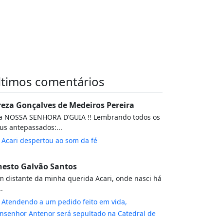
ltimos comentários
reza Gonçalves de Medeiros Pereira
va NOSSA SENHORA D’GUIA !! Lembrando todos os
s antepassados:...
m
Acari despertou ao som da fé
nesto Galvão Santos
 distante da minha querida Acari, onde nasci há
..
m
Atendendo a um pedido feito em vida,
senhor Antenor será sepultado na Catedral de