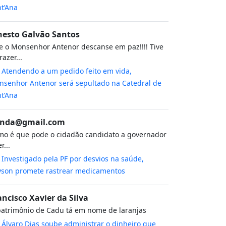
t’Ana
nesto Galvão Santos
 o Monsenhor Antenor descanse em paz!!!! Tive
razer...
m
Atendendo a um pedido feito em vida,
senhor Antenor será sepultado na Catedral de
t’Ana
nda@gmail.com
o é que pode o cidadão candidato a governador
r...
m
Investigado pela PF por desvios na saúde,
yson promete rastrear medicamentos
ancisco Xavier da Silva
atrimônio de Cadu tá em nome de laranjas
m
Álvaro Dias soube administrar o dinheiro que