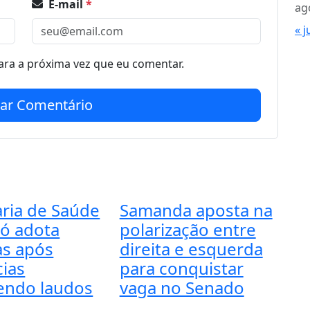
E-mail
*
ag
« j
ra a próxima vez que eu comentar.
iar Comentário
aria de Saúde
Samanda aposta na
có adota
polarização entre
s após
direita e esquerda
ias
para conquistar
endo laudos
vaga no Senado