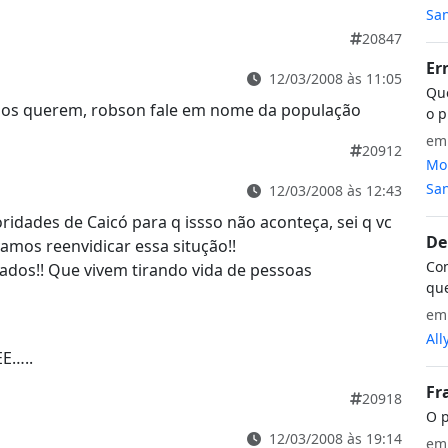
San
20847
Er
12/03/2008 às 11:05
Que
idos querem, robson fale em nome da população
o p
e
20912
Mon
San
12/03/2008 às 12:43
dades de Caicó para q issso não aconteça, sei q vc
De
mos reenvidicar essa situção!!
Com
afados!! Que vivem tirando vida de pessoas
que
e
All
E…..
Fr
20918
O p
12/03/2008 às 19:14
e