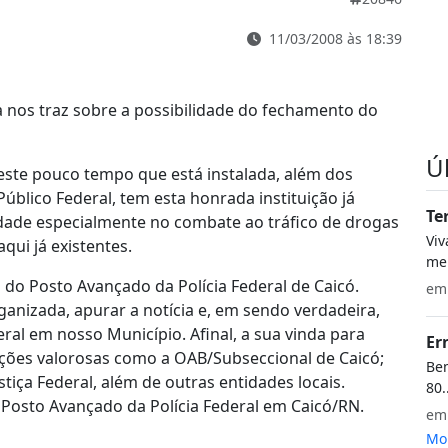
11/03/2008 às 18:39
a nos traz sobre a possibilidade do fechamento do
Ú
neste pouco tempo que está instalada, além dos
 Público Federal, tem esta honrada instituição já
Te
idade especialmente no combate ao tráfico de drogas
Vi
qui já existentes.
meu
o Posto Avançado da Polícia Federal de Caicó.
e
ganizada, apurar a notícia e, em sendo verdadeira,
ral em nosso Município. Afinal, a sua vinda para
Er
uições valorosas como a OAB/Subseccional de Caicó;
Bem
stiça Federal, além de outras entidades locais.
80.
 Posto Avançado da Polícia Federal em Caicó/RN.
e
Mon