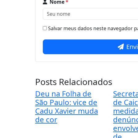
Nome
*
Salvar meus dados neste navegador pa
Env
Posts Relacionados
Deu na Folha de
Secret
São Paulo: vice de
de Cai
Cadu Xavier muda
medida
de cor
denúnc
envolv
de