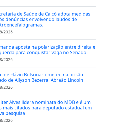
cretaria de Saúde de Caicó adota medidas
ós denúncias envolvendo laudos de
etroencefalogramas.
8/2026
manda aposta na polarização entre direita e
querda para conquistar vaga no Senado
8/2026
ce de Flávio Bolsonaro meteu na prisão
iado de Allyson Bezerra: Abraão Lincoln
8/2026
lter Alves lidera nominata do MDB e é um
s mais citados para deputado estadual em
va pesquisa
8/2026