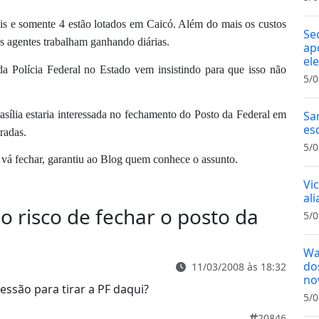
is e somente 4 estão lotados em Caicó. Além do mais os custos
Se
os agentes trabalham ganhando diárias.
ap
el
da Polícia Federal no Estado vem insistindo para que isso não
5/0
lia estaria interessada no fechamento do Posto da Federal em
Sa
es
radas.
5/0
 vá fechar, garantiu ao Blog quem conhece o assunto.
Vi
al
o risco de fechar o posto da
5/0
Wa
do
11/03/2008 às 18:32
no
essão para tirar a PF daqui?
5/0
20846