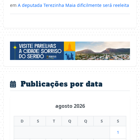
em
A deputada Terezinha Maia dificilmente será reeleita
Publicações por data
agosto 2026
D
S
T
Q
Q
S
S
1