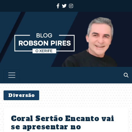
Diversão
Coral Sertão Encanto vai
se apresentar no