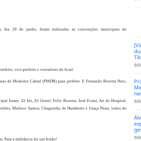
, dia 29 de junho, foram realizadas as convenções municipais do
[V
du
Ti
9/0
feito, vice-prefeito e vereadores de Acarí.
Pr
aias de Medeiros Cabral (PMDB) para prefeito. E Fernando Bezerra Neto,
Me
ne
al foram: Zé Irís, Zé Gentil, Felix Bezerra, José Evani, Ari do Hospital,
9/0
otildes, Marluce Santos, Chaguinha de Humberto e Graça Nisia, todos do
Ál
ex
ge
9/0
. Para a militância foi um festão!