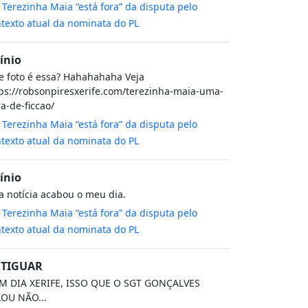
m
Terezinha Maia “está fora” da disputa pelo
texto atual da nominata do PL
cínio
 foto é essa? Hahahahaha Veja
ps://robsonpiresxerife.com/terezinha-maia-uma-
a-de-ficcao/
m
Terezinha Maia “está fora” da disputa pelo
texto atual da nominata do PL
cínio
a notícia acabou o meu dia.
m
Terezinha Maia “está fora” da disputa pelo
texto atual da nominata do PL
TIGUAR
M DIA XERIFE, ISSO QUE O SGT GONÇALVES
LOU NÃO...