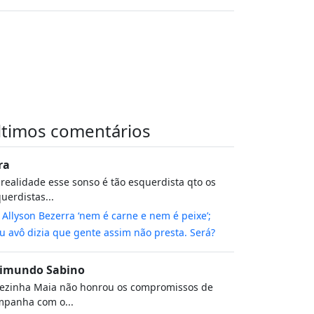
ltimos comentários
ra
realidade esse sonso é tão esquerdista qto os
uerdistas...
m
Allyson Bezerra ‘nem é carne e nem é peixe’;
 avô dizia que gente assim não presta. Será?
imundo Sabino
rezinha Maia não honrou os compromissos de
mpanha com o...