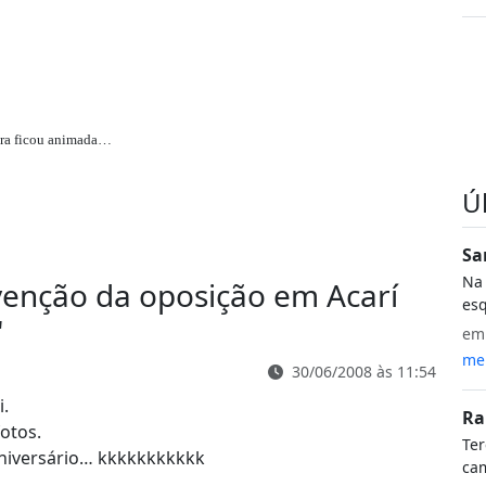
era ficou animada…
Ú
Sa
Na 
enção da oposição em Acarí
esq
"
e
meu
30/06/2008 às 11:54
.
Ra
otos.
Te
aniversário… kkkkkkkkkkk
ca