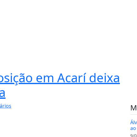
sição em Acarí deixa
a
ários
M
Ál
ao
9/0