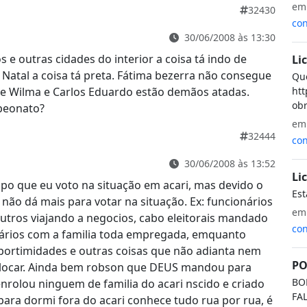
e
32430
con
30/06/2008 às 13:30
 e outras cidades do interior a coisa tá indo de
Li
 Natal a coisa tá preta. Fátima bezerra não consegue
Que
htt
 e Wilma e Carlos Eduardo estão demãos atadas.
obr
mpeonato?
e
32444
con
30/06/2008 às 13:52
Li
po que eu voto na situação em acari, mas devido o
Est
ão dá mais para votar na situação. Ex: funcionários
e
outros viajando a negocios, cabo eleitorais mandado
con
etários com a familia toda empregada, emquanto
portimidades e outras coisas que não adianta nem
PO
olocar. Ainda bem robson que DEUS mandou para
BO
nrolou ninguem de familia do acari nscido e criado
FA
para dormi fora do acari conhece tudo rua por rua, é