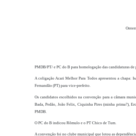
Ontem
PMDB/PT/ e PC do B para homologação das candidaturas de pre
A coligação Acari Melhor Para Todos apresentou a chapa: Is
Fernandão (PT) para vice-prefeito.
Os candidatos escolhidos na convenção para a câmara municip
Bada, Pedão, João Felix, Ciquinha Pires (minha prima?), Er
PMDB.
O PC do B indicou Rômulo e o PT Chico de Tum.
A convenção foi no clube municipal que lotou as dependências