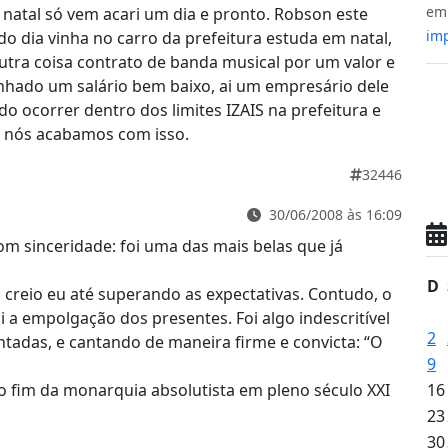
e
natal só vem acari um dia e pronto. Robson este
imp
do dia vinha no carro da prefeitura estuda em natal,
 outra coisa contrato de banda musical por um valor e
hado um salário bem baixo, ai um empresário dele
o ocorrer dentro dos limites IZAIS na prefeitura e
 nós acabamos com isso.
32446
30/06/2008 às 16:09
om sinceridade: foi uma das mais belas que já
D
creio eu até superando as expectativas. Contudo, o
a empolgação dos presentes. Foi algo indescritível
2
ntadas, e cantando de maneira firme e convicta: “O
9
o fim da monarquia absolutista em pleno século XXI
16
23
30