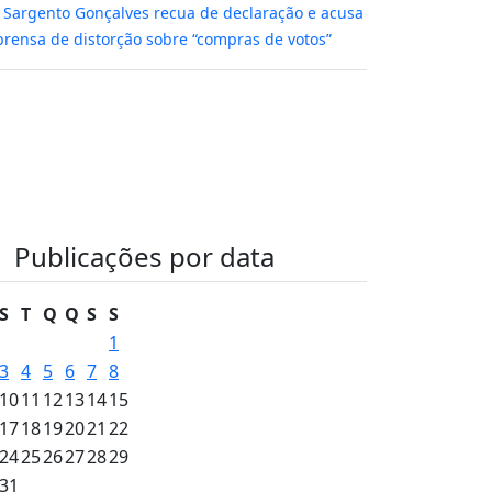
m
Sargento Gonçalves recua de declaração e acusa
rensa de distorção sobre “compras de votos”
Publicações por data
S
T
Q
Q
S
S
1
3
4
5
6
7
8
10
11
12
13
14
15
17
18
19
20
21
22
24
25
26
27
28
29
31