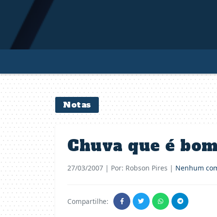
Notas
Chuva que é bom
27/03/2007
| Por: Robson Pires |
Nenhum com
Compartilhe: