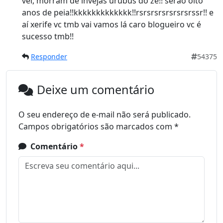
véi, morram de invejas urubus do zé!! serão oito
anos de peia!!kkkkkkkkkkkkk!!rsrsrsrsrsrsrsrssr!! e
aí xerife vc tmb vai vamos lá caro blogueiro vc é
sucesso tmb!!
Responder
54375
Deixe um comentário
O seu endereço de e-mail não será publicado.
Campos obrigatórios são marcados com
*
Comentário
*