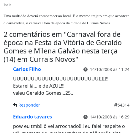
Inala.
Uma multidão deverá comparecer ao local. É o mesmo trajeto em que acontece
o carnaxelita, o carnaval fora de época da cidade de Currais Novos.
2 comentários em "
Carnaval fora de
época na Festa da Vitória de Geraldo
Gomes e Milena Galvão nesta terça
(14) em Currais Novos
"
Carlos Filho
14/10/2008 às 11:24
UUUUUUUUUUUUUUUUUUUUUUUUIIIII!!
Estarei lá… e de AZUL!!!
valeu Geraldo Gomes…25..
Responder
54314
Eduardo tavares
14/10/2008 às 16:29
pow eu tmb!! ô vei arrochado!!!! eu falei respeite o