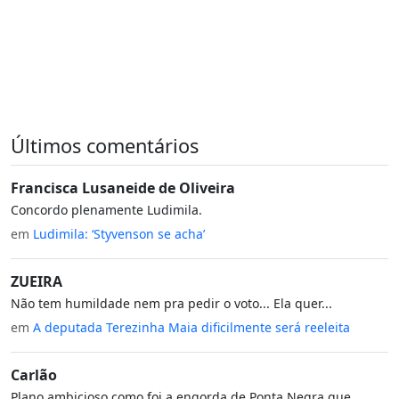
Últimos comentários
Francisca Lusaneide de Oliveira
Concordo plenamente Ludimila.
em
Ludimila: ‘Styvenson se acha’
ZUEIRA
Não tem humildade nem pra pedir o voto... Ela quer...
em
A deputada Terezinha Maia dificilmente será reeleita
Carlão
Plano ambicioso como foi a engorda de Ponta Negra que...