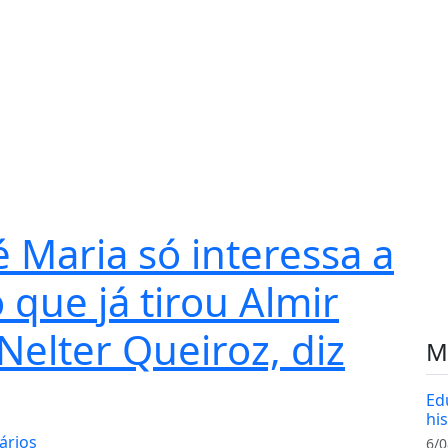
 Maria só interessa a
que já tirou Almir
Nelter Queiroz, diz
M
Ed
hi
ários
6/0