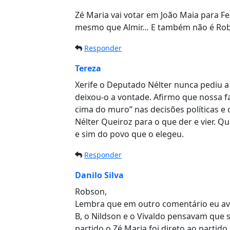
Zé Maria vai votar em João Maia para F
mesmo que Almir… E também não é Ro
Responder
Tereza
Xerife o Deputado Nélter nunca pediu a
deixou-o a vontade. Afirmo que nossa f
cima do muro” nas decisões políticas
Nélter Queiroz para o que der e vier. Q
e sim do povo que o elegeu.
Responder
Danilo Silva
Robson,
Lembra que em outro comentário eu avi
B, o Nildson e o Vivaldo pensavam que 
partido,o Zé Maria foi direto ao partido.