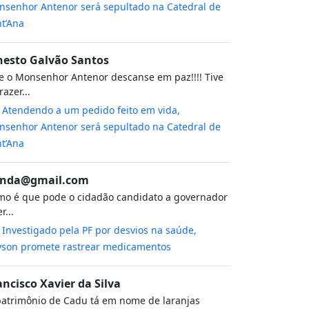
senhor Antenor será sepultado na Catedral de
t’Ana
nesto Galvão Santos
 o Monsenhor Antenor descanse em paz!!!! Tive
razer...
m
Atendendo a um pedido feito em vida,
senhor Antenor será sepultado na Catedral de
t’Ana
nda@gmail.com
o é que pode o cidadão candidato a governador
r...
m
Investigado pela PF por desvios na saúde,
yson promete rastrear medicamentos
ancisco Xavier da Silva
atrimônio de Cadu tá em nome de laranjas