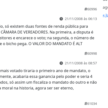
ag
60996
« j
21/11/2008 às 06:13
, só existem duas fontes de renda pública para
A CÃMARA DE VEREADORES. Na primeira, a disputa é
leitores e encarece o voto; na segunda, o número de
é que o bicho pega. O VALOR DO MANDATO É ALT
60998
21/11/2008 às 08:57
 mais votado tiraria o primeiro ano de mandato, o
ente, acabaria essa ganancia pelo poder e seria 4
ados, só assim um fiscaliza o mandato do outro e não
a moral na historia, agora ser ser eterno,
61034