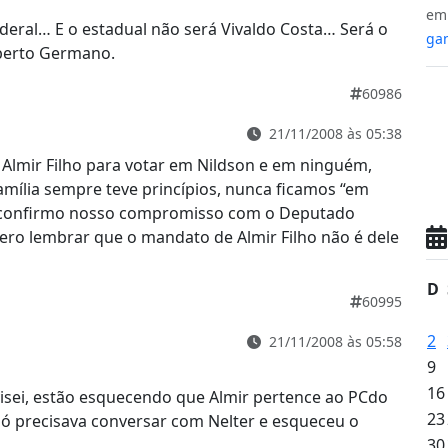
e
ederal… E o estadual não será Vivaldo Costa… Será o
gan
berto Germano.
60986
21/11/2008 às 05:38
 Almir Filho para votar em Nildson e em ninguém,
amília sempre teve princípios, nunca ficamos “em
 e confirmo nosso compromisso com o Deputado
uero lembrar que o mandato de Almir Filho não é dele
D
60995
2
21/11/2008 às 05:58
9
16
sei, estão esquecendo que Almir pertence ao PCdo
23
só precisava conversar com Nelter e esqueceu o
30