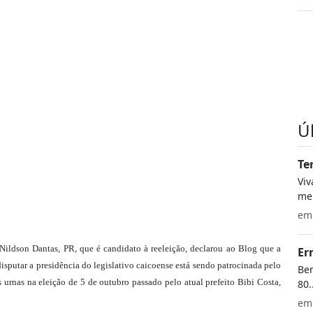
Ú
Te
Vi
meu
e
ildson Dantas, PR, que é candidato à reeleição, declarou ao Blog que a
Er
sputar a presidência do legislativo caicoense está sendo patrocinada pelo
Bem
 urnas na eleição de 5 de outubro passado pelo atual prefeito Bibi Costa,
80.
e