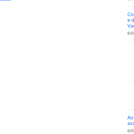
Co
e 
Va
6/0
Ao
as
6/0