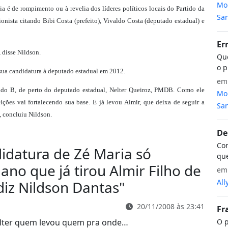
Mon
a é de rompimento ou à revelia dos líderes políticos locais do Partido da
San
onista citando Bibi Costa (prefeito), Vivaldo Costa (deputado estadual) e
Er
 disse Nildson.
Que
o p
 sua candidatura à deputado estadual em 2012.
e
PC do B, de perto do deputado estadual, Nelter Queiroz, PMDB. Como ele
Mon
ições vai fortalecendo sua base. E já levou Almir, que deixa de seguir a
San
, concluiu Nildson.
De
Com
idatura de Zé Maria só
que
no que já tirou Almir Filho de
e
All
diz Nildson Dantas
"
20/11/2008 às 23:41
Fr
O p
Nelter quem levou quem pra onde…