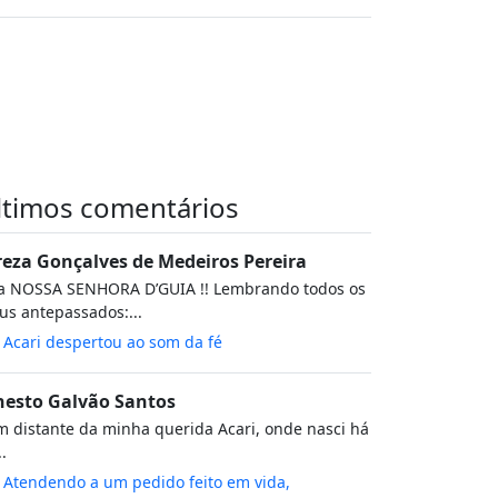
ltimos comentários
reza Gonçalves de Medeiros Pereira
va NOSSA SENHORA D’GUIA !! Lembrando todos os
s antepassados:...
m
Acari despertou ao som da fé
nesto Galvão Santos
 distante da minha querida Acari, onde nasci há
..
m
Atendendo a um pedido feito em vida,