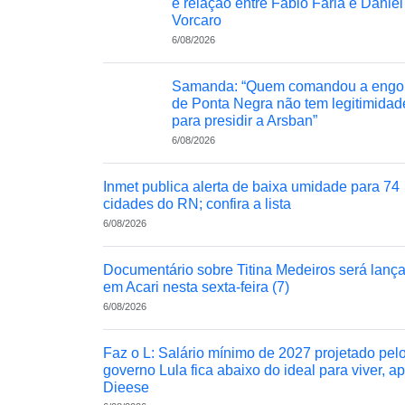
e relação entre Fábio Faria e Daniel
Vorcaro
6/08/2026
Samanda: “Quem comandou a engo
de Ponta Negra não tem legitimidad
para presidir a Arsban”
6/08/2026
Inmet publica alerta de baixa umidade para 74
cidades do RN; confira a lista
6/08/2026
Documentário sobre Titina Medeiros será lanç
em Acari nesta sexta-feira (7)
6/08/2026
Faz o L: Salário mínimo de 2027 projetado pel
governo Lula fica abaixo do ideal para viver, a
Dieese