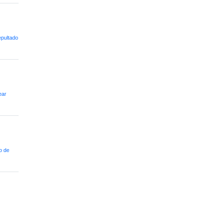
epultado
ear
o de