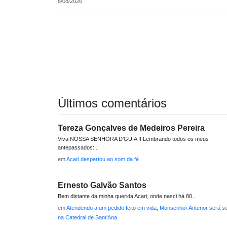
6/08/2026
Últimos comentários
Tereza Gonçalves de Medeiros Pereira
Viva NOSSA SENHORA D’GUIA !! Lembrando todos os meus
antepassados:...
em
Acari despertou ao som da fé
Ernesto Galvão Santos
Bem distante da minha querida Acari, onde nasci há 80...
em
Atendendo a um pedido feito em vida, Monsenhor Antenor será s
na Catedral de Sant’Ana