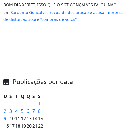
BOM DIA XERIFE, ISSO QUE O SGT GONÇALVES FALOU NÃO...
em
Sargento Gonçalves recua de declaração e acusa imprensa
de distorção sobre “compras de votos”
Publicações por data
D
S
T
Q
Q
S
S
1
2
3
4
5
6
7
8
9
10
11
12
13
14
15
16
17
18
19
20
21
22