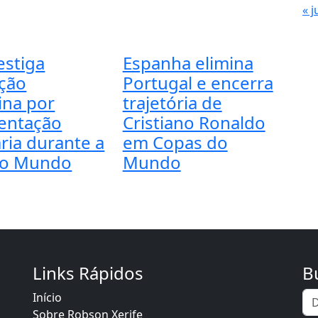
« j
estiga
Espanha elimina
ção
Portugal e encerra
ina por
trajetória de
entação
Cristiano Ronaldo
ria durante a
em Copas do
do Mundo
Mundo
Links Rápidos
B
Início
Sobre Robson Xerife