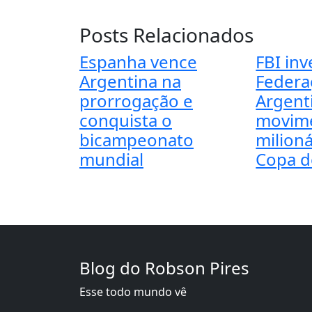
Posts Relacionados
Espanha vence
FBI inv
Argentina na
Federa
prorrogação e
Argent
conquista o
movim
bicampeonato
milioná
mundial
Copa 
Blog do Robson Pires
Esse todo mundo vê