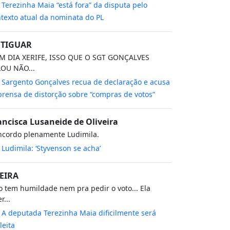
m
Terezinha Maia “está fora” da disputa pelo
texto atual da nominata do PL
TIGUAR
M DIA XERIFE, ISSO QUE O SGT GONÇALVES
LOU NÃO...
m
Sargento Gonçalves recua de declaração e acusa
rensa de distorção sobre “compras de votos”
ancisca Lusaneide de Oliveira
ncordo plenamente Ludimila.
m
Ludimila: ‘Styvenson se acha’
EIRA
 tem humildade nem pra pedir o voto... Ela
r...
m
A deputada Terezinha Maia dificilmente será
leita