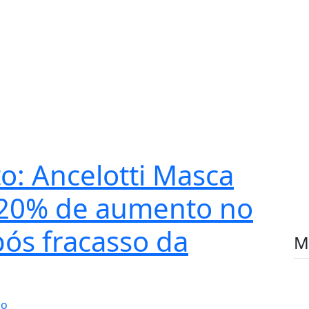
to: Ancelotti Masca
 20% de aumento no
ós fracasso da
M
io