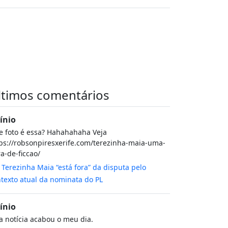
ltimos comentários
cínio
 foto é essa? Hahahahaha Veja
ps://robsonpiresxerife.com/terezinha-maia-uma-
a-de-ficcao/
m
Terezinha Maia “está fora” da disputa pelo
texto atual da nominata do PL
cínio
a notícia acabou o meu dia.