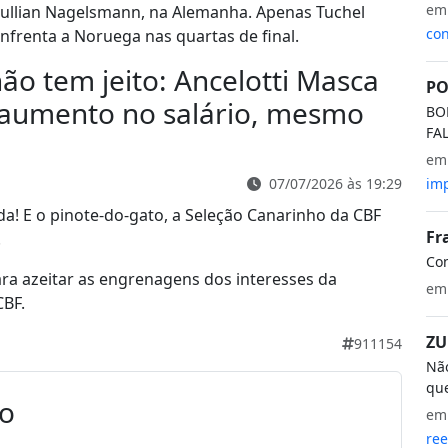
e
 Jullian Nagelsmann, na Alemanha. Apenas Tuchel
con
enfrenta a Noruega nas quartas de final.
não tem jeito: Ancelotti Masca
PO
 aumento no salário, mesmo
BO
FA
"
e
07/07/2026 às 19:29
imp
da! E o pinote-do-gato, a Seleção Canarinho da CBF
Fr
!
Co
a azeitar as engrenagens dos interesses da
e
CBF.
ZU
911154
Não
que
io
e
ree