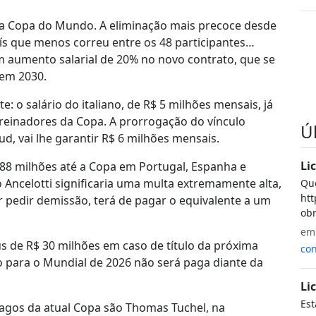
 na Copa do Mundo. A eliminação mais precoce desde
aís que menos correu entre os 48 participantes…
 um aumento salarial de 20% no novo contrato, que se
 em 2030.
: o salário do italiano, de R$ 5 milhões mensais, já
treinadores da Copa. A prorrogação do vínculo
Ú
d, vai lhe garantir R$ 6 milhões mensais.
Li
88 milhões até a Copa em Portugal, Espanha e
 Ancelotti significaria uma multa extremamente alta,
Que
htt
or pedir demissão, terá de pagar o equivalente a um
obr
e
 de R$ 30 milhões em caso de título da próxima
con
para o Mundial de 2026 não será paga diante da
Li
Est
pagos da atual Copa são Thomas Tuchel, na