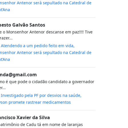
senhor Antenor será sepultado na Catedral de
t’Ana
nesto Galvão Santos
 o Monsenhor Antenor descanse em paz!!!! Tive
razer...
m
Atendendo a um pedido feito em vida,
senhor Antenor será sepultado na Catedral de
t’Ana
nda@gmail.com
o é que pode o cidadão candidato a governador
r...
m
Investigado pela PF por desvios na saúde,
yson promete rastrear medicamentos
ancisco Xavier da Silva
atrimônio de Cadu tá em nome de laranjas