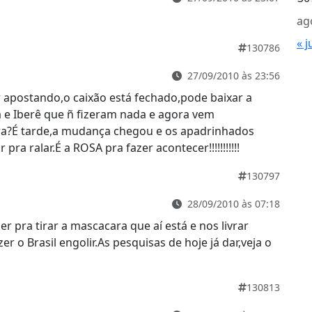
ag
« j
130786
27/09/2010 às 23:56
 apostando,o caixão está fechado,pode baixar a
a e Iberê que ñ fizeram nada e agora vem
a?É tarde,a mudança chegou e os apadrinhados
ra ralar.É a ROSA pra fazer acontecer!!!!!!!!!!!
130797
28/09/2010 às 07:18
r pra tirar a mascacara que aí está e nos livrar
r o Brasil engolir.As pesquisas de hoje já dar,veja o
130813