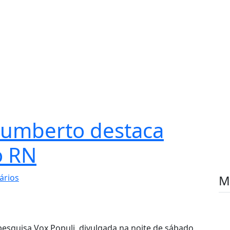
Humberto destaca
o RN
ários
M
pesquisa Vox Populi, divulgada na noite de sábado