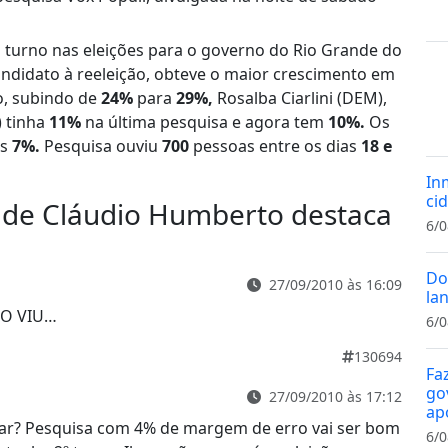
turno nas eleições para o governo do Rio Grande do
andidato à reeleição, obteve o maior crescimento em
o, subindo de
24%
para
29%,
Rosalba Ciarlini (DEM),
 tinha
11%
na última pesquisa e agora tem
10%.
Os
os
7%.
Pesquisa ouviu
700
pessoas entre os dias
18 e
In
cid
 de Cláudio Humberto destaca
6/0
Do
27/09/2010 às 16:09
la
DO VIU…
6/0
130694
Fa
gov
27/09/2010 às 17:12
ap
ar? Pesquisa com 4% de margem de erro vai ser bom
6/0