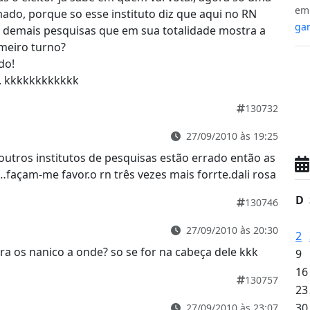
e
do, porque so esse instituto diz que aqui no RN
gan
s demais pesquisas que em sua totalidade mostra a
imeiro turno?
do!
. kkkkkkkkkkkk
130732
27/09/2010 às 19:25
utros institutos de pesquisas estão errado então as
açam-me favor.o rn três vezes mais forrte.dali rosa
D
130746
27/09/2010 às 20:30
2
a os nanico a onde? so se for na cabeça dele kkk
9
16
130757
23
30
27/09/2010 às 23:07