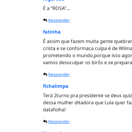
É a “ROSA”…
Responder
fatinha
É assim que fazem muita gente quebrar
crista e se conformar,a culpa é de Wilm
prometendo o mundo,porque isso agor
vamos desoculpar os birôs e se preparar p
Responder
fichalimpa
Terá 2turno pra presidente se deus quize
dessa mulher ditadora que Lula quer faze
datafolha!
Responder