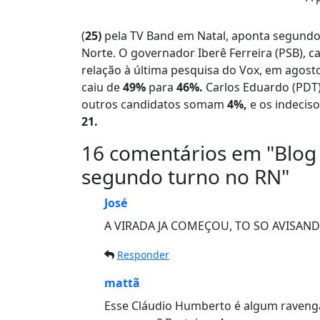
(
25)
pela TV Band em Natal, aponta segundo 
Norte. O governador Iberê Ferreira (PSB), c
relação à última pesquisa do Vox, em agost
caiu de
49%
para
46%.
Carlos Eduardo (PDT)
outros candidatos somam
4%,
e os indecis
21.
16 comentários em "
Blog
segundo turno no RN
"
José
A VIRADA JA COMEÇOU, TO SO AVISAN
Responder
mattã
Esse Cláudio Humberto é algum raveng