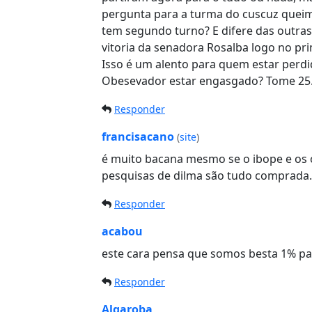
pergunta para a turma do cuscuz queima
tem segundo turno? E difere das outra
vitoria da senadora Rosalba logo no pr
Isso é um alento para quem estar perdi
Obesevador estar engasgado? Tome 25
Responder
francisacano
(
site
)
é muito bacana mesmo se o ibope e os o
pesquisas de dilma são tudo comprada…f
Responder
acabou
este cara pensa que somos besta 1% par
Responder
Algaroba