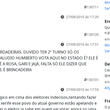
Mon
130711
San
27/09/2010 às 17:20
Er
Que
o p
130720
e
27/09/2010 às 17:51
Mon
San
ERDADEIRAS. DUVIDO TER 2º TURNO SÓ OS
CALUDIO HUMBERTO VOTA AQUI NO ESTADO É? ELE É
 ROSA, GARI E JAJÁ, FALTA SÓ ELE DIZER QUE
De
. É BRINCADEIRA
Com
que
130731
e
All
27/09/2010 às 17:55
gico em cima dos eleitores indecisos,tentando fazer
Fr
 xerife esse povo do atual governo estão apelando e
O p
s o eleitor ja sabe em quem vai votar, agora so uma