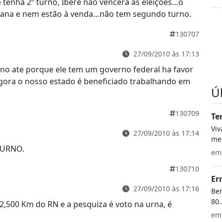
enha 2º turno, Ibere não vencerá as eleições…o
nana e nem estão à venda…não tem segundo turno.
130707
27/09/2010 às 17:13
rno ate porque ele tem um governo federal ha favor
agora o nosso estado é beneficiado trabalhando em
Ú
130709
Te
Vi
27/09/2010 às 17:14
meu
TURNO.
e
130710
Er
27/09/2010 às 17:16
Bem
80.
 2,500 Km do RN e a pesquiza é voto na urna, é
e