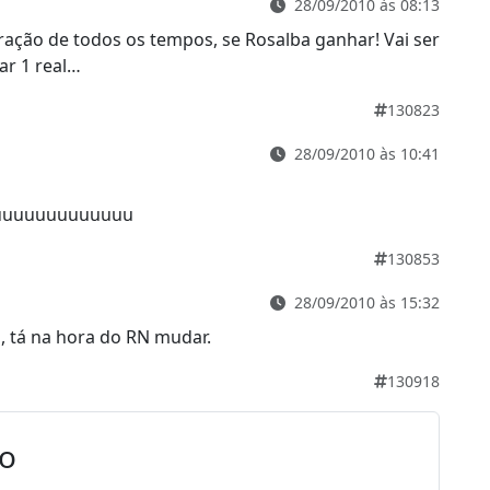
28/09/2010 às 08:13
ação de todos os tempos, se Rosalba ganhar! Vai ser
tar 1 real…
130823
28/09/2010 às 10:41
uuuuuuuuuuuuu
130853
28/09/2010 às 15:32
, tá na hora do RN mudar.
130918
io