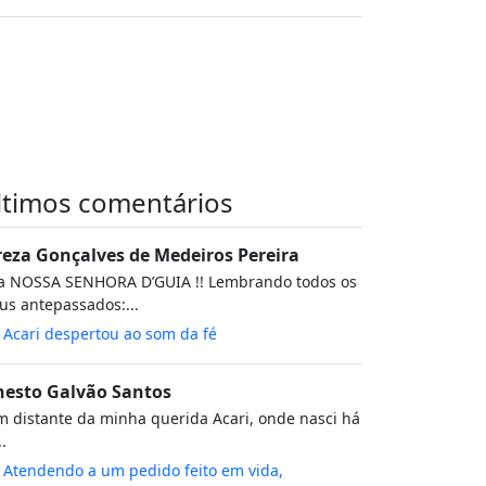
ltimos comentários
reza Gonçalves de Medeiros Pereira
va NOSSA SENHORA D’GUIA !! Lembrando todos os
s antepassados:...
m
Acari despertou ao som da fé
nesto Galvão Santos
 distante da minha querida Acari, onde nasci há
..
m
Atendendo a um pedido feito em vida,