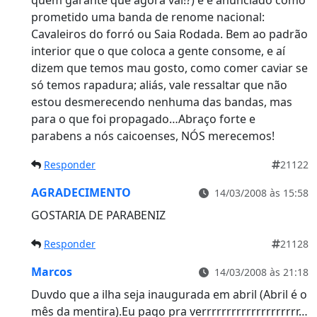
quem garante que agora vai!?) e é anunciado como
prometido uma banda de renome nacional:
Cavaleiros do forró ou Saia Rodada. Bem ao padrão
interior que o que coloca a gente consome, e aí
dizem que temos mau gosto, como comer caviar se
só temos rapadura; aliás, vale ressaltar que não
estou desmerecendo nenhuma das bandas, mas
para o que foi propagado…Abraço forte e
parabens a nós caicoenses, NÓS merecemos!
Responder
21122
AGRADECIMENTO
14/03/2008 às 15:58
GOSTARIA DE PARABENIZ
Responder
21128
Marcos
14/03/2008 às 21:18
Duvdo que a ilha seja inaugurada em abril (Abril é o
mês da mentira).Eu pago pra verrrrrrrrrrrrrrrrrrrr…